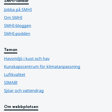
SMHI-länkar
Jobba på SMHI
Om SMHI
SMHI-bloggen
SMHI-podden
Teman
Havsmiljö i kust och hav
Kunskapscentrum för klimatanpassning
Luftkvalitet
SIMAIR
Sjöar och vattendrag
Om webbplatsen