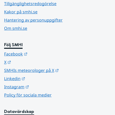
Tillgänglighetsredogörelse
Kakor på smhi.se
Hantering av personuppgifter
Om smhi.se
Följ SMHI
Länk till annan webbplats.
Facebook
Länk till annan webbplats.
X
Länk till annan webbplats.
SMHIs meteorologer på X
Länk till annan webbplats.
Linkedin
Länk till annan webbplats.
Instagram
Policy för sociala medier
Datavärdskap