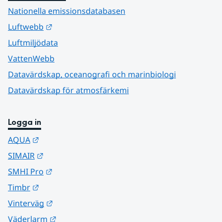
Nationella emissionsdatabasen
Länk till annan webbplats.
Luftwebb
Luftmiljödata
VattenWebb
Datavärdskap, oceanografi och marinbiologi
Datavärdskap för atmosfärkemi
Logga in
Länk till annan webbplats.
AQUA
Länk till annan webbplats.
SIMAIR
Länk till annan webbplats.
SMHI Pro
Länk till annan webbplats.
Timbr
Länk till annan webbplats.
Vinterväg
Länk till annan webbplats.
Väderlarm