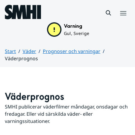
Hoppa till sidans innehåll
Meny
Varning
Gul, Sverige
Start
Väder
Prognoser och varningar
Väderprognos
Huvudinnehåll
Väderprognos
SMHI publicerar väderfilmer måndagar, onsdagar och 
fredagar. Eller vid särskilda väder- eller 
varningssituationer.