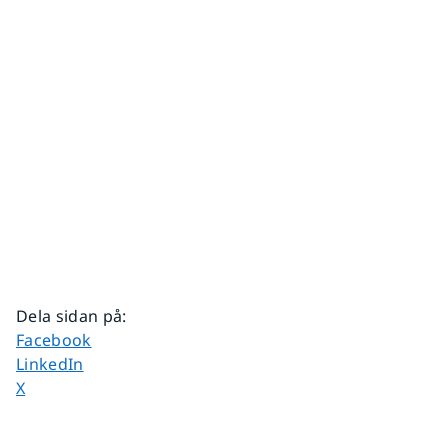
Dela sidan på
:
Dela sidan på
Facebook
Dela sidan på
LinkedIn
Dela sidan på
X