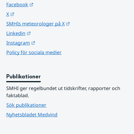
Länk till annan webbplats.
Facebook
Länk till annan webbplats.
X
Länk till annan webbplats.
SMHIs meteorologer på X
Länk till annan webbplats.
Linkedin
Länk till annan webbplats.
Instagram
Policy för sociala medier
Publikationer
SMHI ger regelbundet ut tidskrifter, rapporter och 
faktablad.
Sök publikationer
Nyhetsbladet Medvind