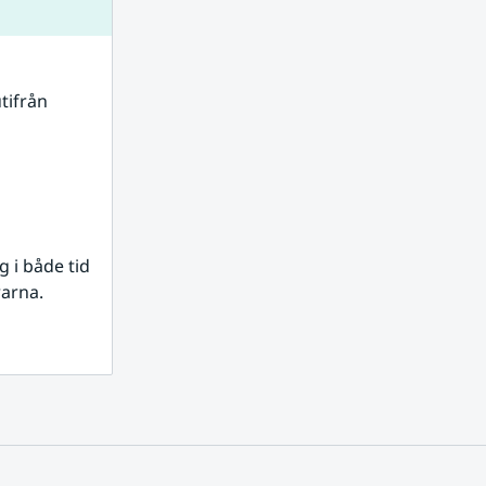
tifrån 
i både tid 
rarna.