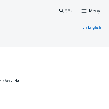
Sök
Meny
In English
 särskilda 