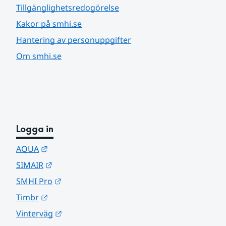
Tillgänglighetsredogörelse
Kakor på smhi.se
Hantering av personuppgifter
Om smhi.se
Logga in
Länk till annan webbplats.
AQUA
Länk till annan webbplats.
SIMAIR
Länk till annan webbplats.
SMHI Pro
Länk till annan webbplats.
Timbr
Länk till annan webbplats.
Vinterväg