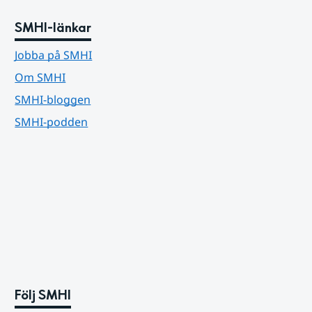
SMHI-länkar
Jobba på SMHI
Om SMHI
SMHI-bloggen
SMHI-podden
Följ SMHI