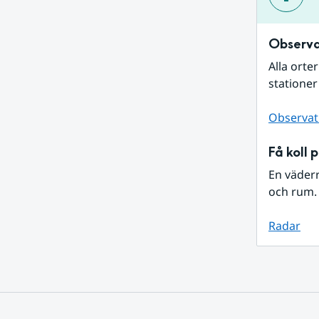
Observa
Alla orte
stationer
Observat
Få koll 
En väder
och rum. 
Radar