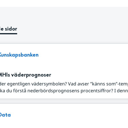
e sidor
Kunskapsbanken
MHIs väderprognoser
der egentligen vädersymbolen? Vad avser ”känns som”-tem
ka du förstå nederbördsprognosens procentsiffror? I denna
Data