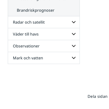
Brandriskprognoser
Radar och satellit
Väder till havs
Undersidor
för
Radar
Observationer
Undersidor
och
för
satellit
Väder
Mark och vatten
Undersidor
till
för
havs
Observationer
Undersidor
för
Mark
och
vatten
Dela sidan