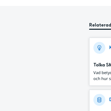
Relaterad
Tolka S
Vad bety
och hur s