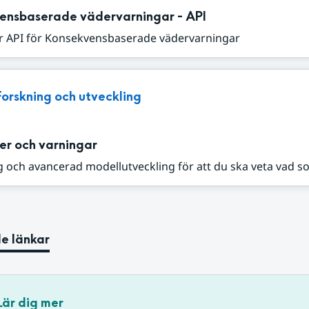
ensbaserade vädervarningar - API
r API för Konsekvensbaserade vädervarningar
Forskning och utveckling
er och varningar
 och avancerad modellutveckling för att du ska veta vad s
e länkar
Lär dig mer