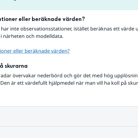
tioner eller beräknade värden?
r har inte observationsstationer, istället beräknas ett värde u
 i närheten och modelldata.
ioner eller beräknade värden?
på skurarna
radar övervakar nederbörd och gör det med hög upplösning 
Den är ett värdefullt hjälpmedel när man vill ha koll på sku