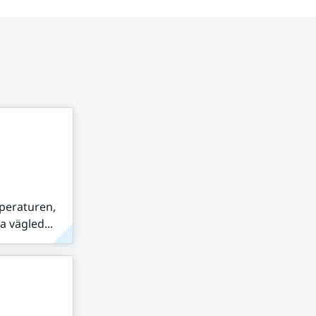
peraturen,
 vägled...