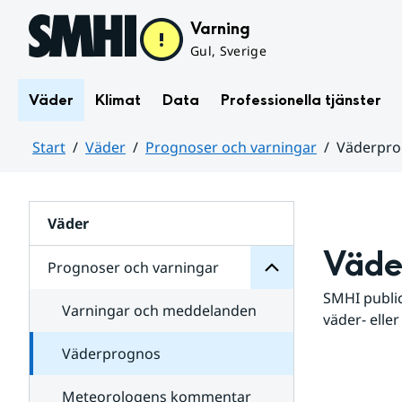
Hoppa till sidans innehåll
Varning
Gul, Sverige
Väder
Klimat
Data
Professionella tjänster
Start
Väder
Prognoser och varningar
Väderpr
varningar
och
Huvudinnehåll
Prognoser
för
Undersidor
Väder
Väde
Prognoser och varningar
SMHI public
Varningar och meddelanden
väder- eller
Väderprognos
Meteorologens kommentar