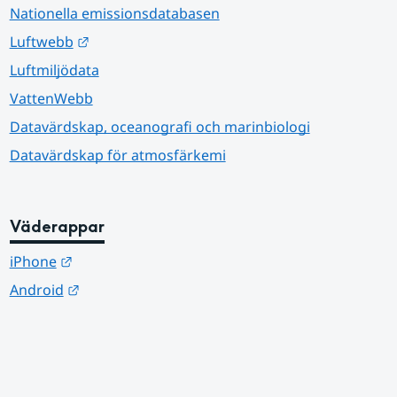
Nationella emissionsdatabasen
Länk till annan webbplats.
Luftwebb
Luftmiljödata
VattenWebb
Datavärdskap, oceanografi och marinbiologi
Datavärdskap för atmosfärkemi
Väderappar
Länk till annan webbplats.
iPhone
Länk till annan webbplats.
Android