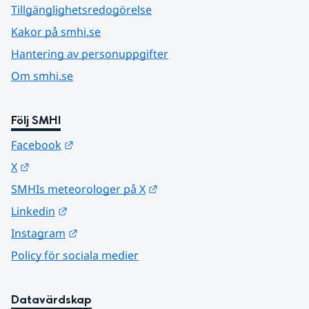
Tillgänglighetsredogörelse
Kakor på smhi.se
Hantering av personuppgifter
Om smhi.se
Följ SMHI
Länk till annan webbplats.
Facebook
Länk till annan webbplats.
X
Länk till annan webbplats.
SMHIs meteorologer på X
Länk till annan webbplats.
Linkedin
Länk till annan webbplats.
Instagram
Policy för sociala medier
Datavärdskap