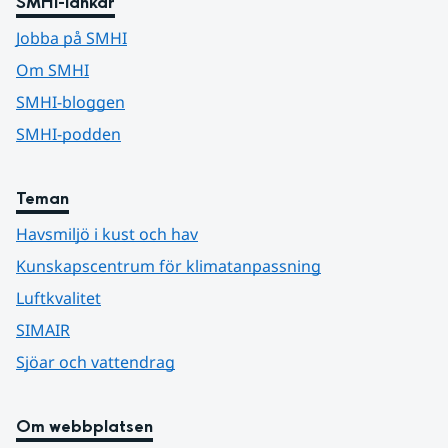
SMHI-länkar
Jobba på SMHI
Om SMHI
SMHI-bloggen
SMHI-podden
Teman
Havsmiljö i kust och hav
Kunskapscentrum för klimatanpassning
Luftkvalitet
SIMAIR
Sjöar och vattendrag
Om webbplatsen