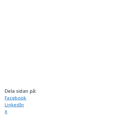
Dela sidan på
:
Dela sidan på
Facebook
Dela sidan på
LinkedIn
Dela sidan på
X