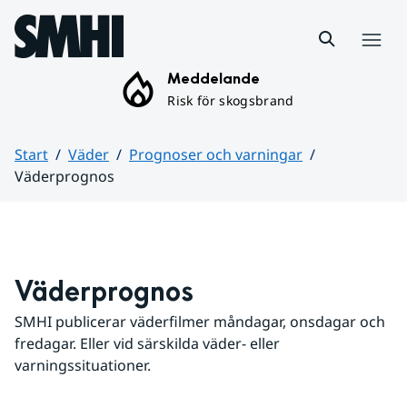
Hoppa till sidans innehåll
Meny
Meddelande
Risk för skogsbrand
Start
Väder
Prognoser och varningar
Väderprognos
Huvudinnehåll
Väderprognos
SMHI publicerar väderfilmer måndagar, onsdagar och 
fredagar. Eller vid särskilda väder- eller 
varningssituationer.