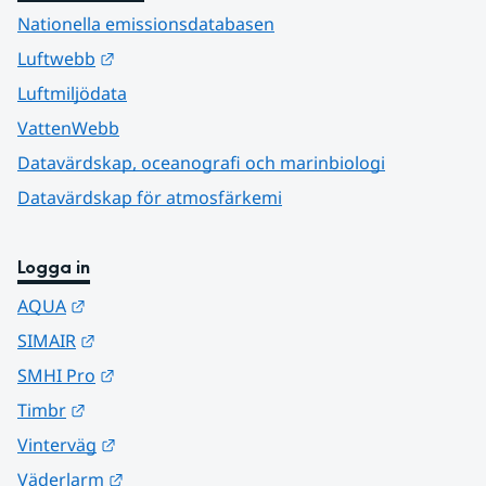
Nationella emissionsdatabasen
Länk till annan webbplats.
Luftwebb
Luftmiljödata
VattenWebb
Datavärdskap, oceanografi och marinbiologi
Datavärdskap för atmosfärkemi
Logga in
Länk till annan webbplats.
AQUA
Länk till annan webbplats.
SIMAIR
Länk till annan webbplats.
SMHI Pro
Länk till annan webbplats.
Timbr
Länk till annan webbplats.
Vinterväg
Länk till annan webbplats.
Väderlarm