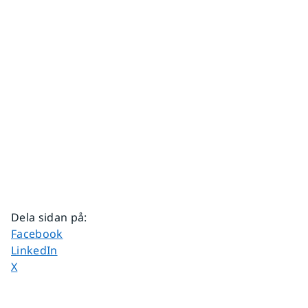
Dela sidan på
:
Dela sidan på
Facebook
Dela sidan på
LinkedIn
Dela sidan på
X