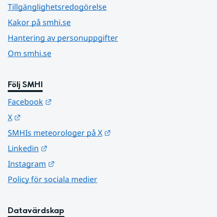
Tillgänglighetsredogörelse
Kakor på smhi.se
Hantering av personuppgifter
Om smhi.se
Följ SMHI
Länk till annan webbplats.
Facebook
Länk till annan webbplats.
X
Länk till annan webbplats.
SMHIs meteorologer på X
Länk till annan webbplats.
Linkedin
Länk till annan webbplats.
Instagram
Policy för sociala medier
Datavärdskap