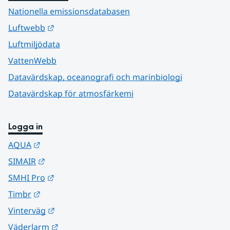
Nationella emissionsdatabasen
Länk till annan webbplats.
Luftwebb
Luftmiljödata
VattenWebb
Datavärdskap, oceanografi och marinbiologi
Datavärdskap för atmosfärkemi
Logga in
Länk till annan webbplats.
AQUA
Länk till annan webbplats.
SIMAIR
Länk till annan webbplats.
SMHI Pro
Länk till annan webbplats.
Timbr
Länk till annan webbplats.
Vinterväg
Länk till annan webbplats.
Väderlarm