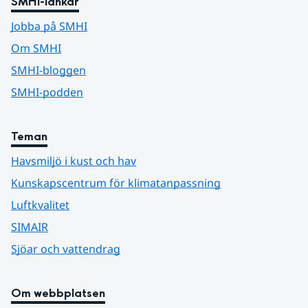
SMHI-länkar
Jobba på SMHI
Om SMHI
SMHI-bloggen
SMHI-podden
Teman
Havsmiljö i kust och hav
Kunskapscentrum för klimatanpassning
Luftkvalitet
SIMAIR
Sjöar och vattendrag
Om webbplatsen