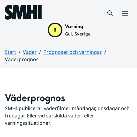
Hoppa till sidans innehåll
Meny
Varning
Gul, Sverige
Start
Väder
Prognoser och varningar
Väderprognos
Huvudinnehåll
Väderprognos
SMHI publicerar väderfilmer måndagar, onsdagar och 
fredagar. Eller vid särskilda väder- eller 
varningssituationer.