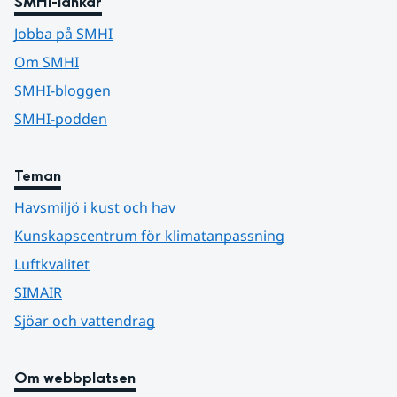
SMHI-länkar
Jobba på SMHI
Om SMHI
SMHI-bloggen
SMHI-podden
Teman
Havsmiljö i kust och hav
Kunskapscentrum för klimatanpassning
Luftkvalitet
SIMAIR
Sjöar och vattendrag
Om webbplatsen