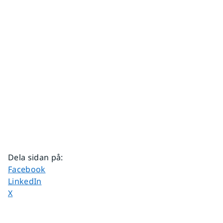
Dela sidan på
:
Dela sidan på
Facebook
Dela sidan på
LinkedIn
Dela sidan på
X