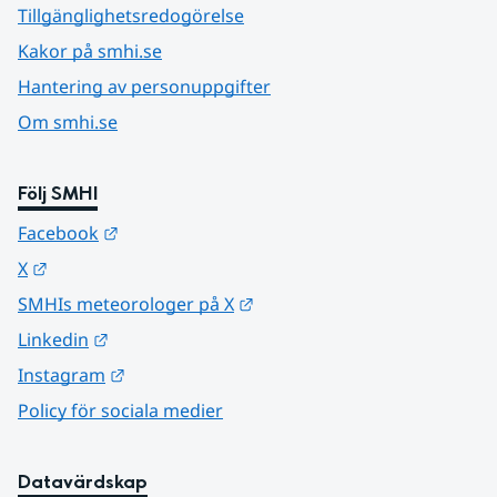
Tillgänglighetsredogörelse
Kakor på smhi.se
Hantering av personuppgifter
Om smhi.se
Följ SMHI
Länk till annan webbplats.
Facebook
Länk till annan webbplats.
X
Länk till annan webbplats.
SMHIs meteorologer på X
Länk till annan webbplats.
Linkedin
Länk till annan webbplats.
Instagram
Policy för sociala medier
Datavärdskap