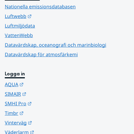
Nationella emissionsdatabasen
Länk till annan webbplats.
Luftwebb
Luftmiljödata
VattenWebb
Datavärdskap, oceanografi och marinbiologi
Datavärdskap för atmosfärkemi
Logga in
Länk till annan webbplats.
AQUA
Länk till annan webbplats.
SIMAIR
Länk till annan webbplats.
SMHI Pro
Länk till annan webbplats.
Timbr
Länk till annan webbplats.
Vinterväg
Länk till annan webbplats.
Väderlarm