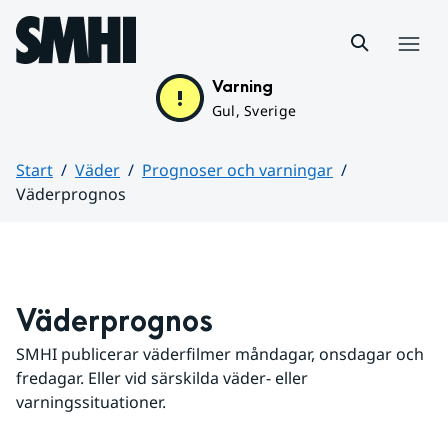
Hoppa till sidans innehåll
Meny
Varning
Gul, Sverige
Start
Väder
Prognoser och varningar
Väderprognos
Huvudinnehåll
Väderprognos
SMHI publicerar väderfilmer måndagar, onsdagar och 
fredagar. Eller vid särskilda väder- eller 
varningssituationer.