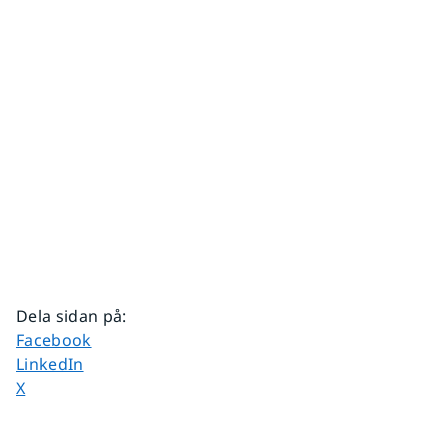
Dela sidan på
:
Dela sidan på
Facebook
Dela sidan på
LinkedIn
Dela sidan på
X