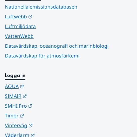
Nationella emissionsdatabasen
Länk till annan webbplats.
Luftwebb
Luftmiljödata
VattenWebb
Datavärdskap, oceanografi och marinbiologi
Datavärdskap för atmosfärkemi
Logga in
Länk till annan webbplats.
AQUA
Länk till annan webbplats.
SIMAIR
Länk till annan webbplats.
SMHI Pro
Länk till annan webbplats.
Timbr
Länk till annan webbplats.
Vinterväg
Länk till annan webbplats.
Väderlarm