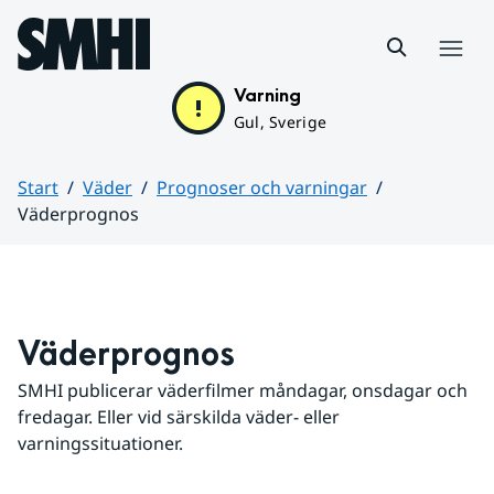
Hoppa till sidans innehåll
Meny
Varning
Gul, Sverige
Start
Väder
Prognoser och varningar
Väderprognos
Huvudinnehåll
Väderprognos
SMHI publicerar väderfilmer måndagar, onsdagar och 
fredagar. Eller vid särskilda väder- eller 
varningssituationer.