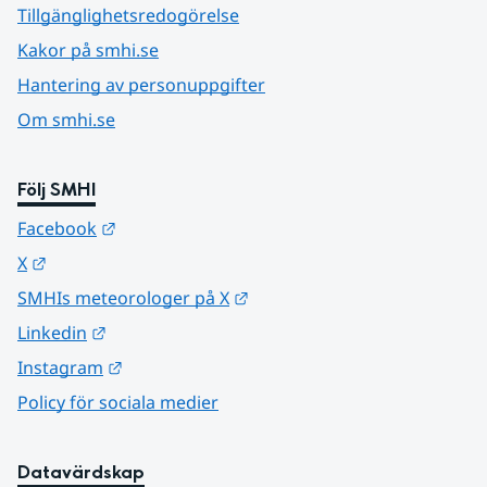
Tillgänglighetsredogörelse
Kakor på smhi.se
Hantering av personuppgifter
Om smhi.se
Följ SMHI
Länk till annan webbplats.
Facebook
Länk till annan webbplats.
X
Länk till annan webbplats.
SMHIs meteorologer på X
Länk till annan webbplats.
Linkedin
Länk till annan webbplats.
Instagram
Policy för sociala medier
Datavärdskap