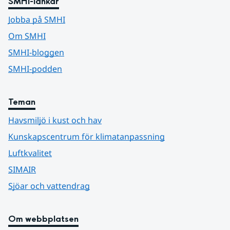
SMHI-länkar
Jobba på SMHI
Om SMHI
SMHI-bloggen
SMHI-podden
Teman
Havsmiljö i kust och hav
Kunskapscentrum för klimatanpassning
Luftkvalitet
SIMAIR
Sjöar och vattendrag
Om webbplatsen