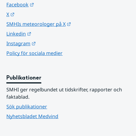
Länk till annan webbplats.
Facebook
Länk till annan webbplats.
X
Länk till annan webbplats.
SMHIs meteorologer på X
Länk till annan webbplats.
Linkedin
Länk till annan webbplats.
Instagram
Policy för sociala medier
Publikationer
SMHI ger regelbundet ut tidskrifter, rapporter och 
faktablad.
Sök publikationer
Nyhetsbladet Medvind