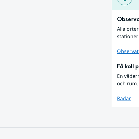
Observa
Alla orte
stationer
Observat
Få koll 
En väder
och rum. 
Radar