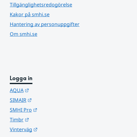
Tillgänglighetsredogörelse
Kakor på smhi.se
Hantering av personuppgifter
Om smhi.se
Logga in
Länk till annan webbplats.
AQUA
Länk till annan webbplats.
SIMAIR
Länk till annan webbplats.
SMHI Pro
Länk till annan webbplats.
Timbr
Länk till annan webbplats.
Vinterväg