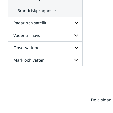
Brandriskprognoser
Radar och satellit
Väder till havs
Undersidor
för
Radar
Observationer
Undersidor
och
för
satellit
Väder
Mark och vatten
Undersidor
till
för
havs
Observationer
Undersidor
för
Mark
och
vatten
Dela sidan