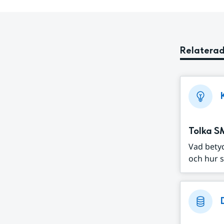
Relaterad
Tolka S
Vad bety
och hur s