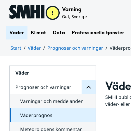
Hoppa till sidans innehåll
Varning
Gul, Sverige
Väder
Klimat
Data
Professionella tjänster
Start
Väder
Prognoser och varningar
Väderpr
varningar
och
Huvudinnehåll
Prognoser
för
Undersidor
Väder
Väde
Prognoser och varningar
SMHI public
Varningar och meddelanden
väder- eller
Väderprognos
Meteorologens kommentar