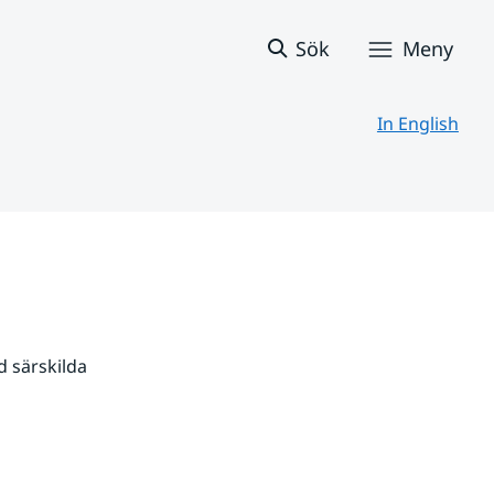
Sök
Meny
In English
 särskilda 