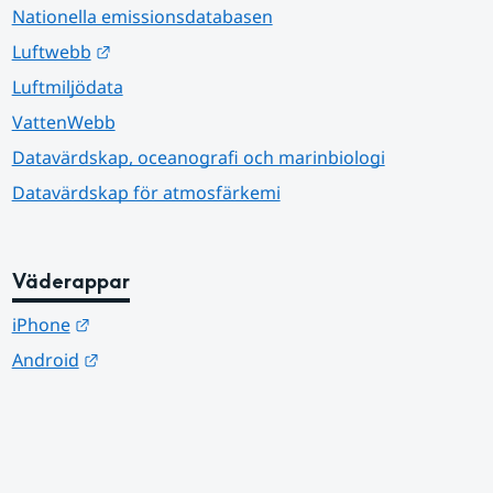
Nationella emissionsdatabasen
Länk till annan webbplats.
Luftwebb
Luftmiljödata
VattenWebb
Datavärdskap, oceanografi och marinbiologi
Datavärdskap för atmosfärkemi
Väderappar
Länk till annan webbplats.
iPhone
Länk till annan webbplats.
Android