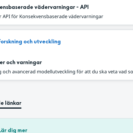
ensbaserade vädervarningar - API
r API för Konsekvensbaserade vädervarningar
Forskning och utveckling
er och varningar
 och avancerad modellutveckling för att du ska veta vad s
e länkar
Lär dig mer