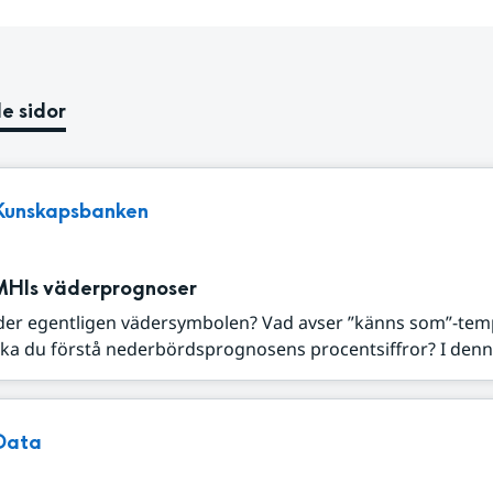
e sidor
Kunskapsbanken
MHIs väderprognoser
der egentligen vädersymbolen? Vad avser ”känns som”-tem
ka du förstå nederbördsprognosens procentsiffror? I denna
Data