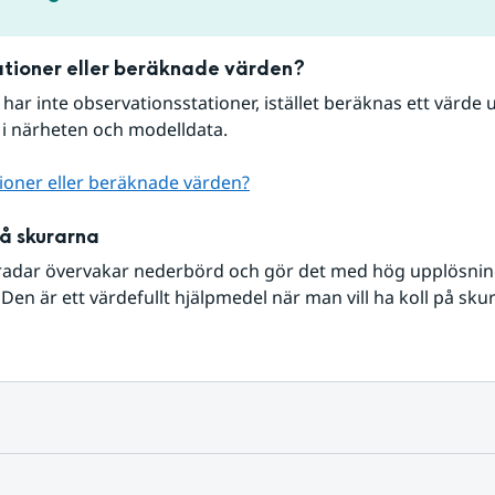
tioner eller beräknade värden?
r har inte observationsstationer, istället beräknas ett värde u
 i närheten och modelldata.
ioner eller beräknade värden?
på skurarna
radar övervakar nederbörd och gör det med hög upplösning 
Den är ett värdefullt hjälpmedel när man vill ha koll på sku