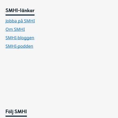
SMHI-länkar
Jobba på SMHI
Om SMHI
SMHI-bloggen
SMHI-podden
Följ SMHI