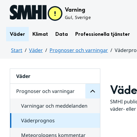
Hoppa till sidans innehåll
Varning
Gul, Sverige
Väder
Klimat
Data
Professionella tjänster
Start
Väder
Prognoser och varningar
Väderpr
varningar
och
Huvudinnehåll
Prognoser
för
Undersidor
Väder
Väde
Prognoser och varningar
SMHI public
Varningar och meddelanden
väder- eller
Väderprognos
Meteorologens kommentar