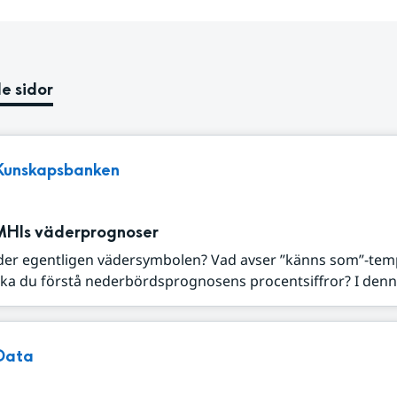
e sidor
Kunskapsbanken
MHIs väderprognoser
der egentligen vädersymbolen? Vad avser ”känns som”-tem
ka du förstå nederbördsprognosens procentsiffror? I denna
Data