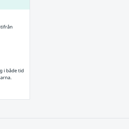
tifrån 
i både tid 
rarna.