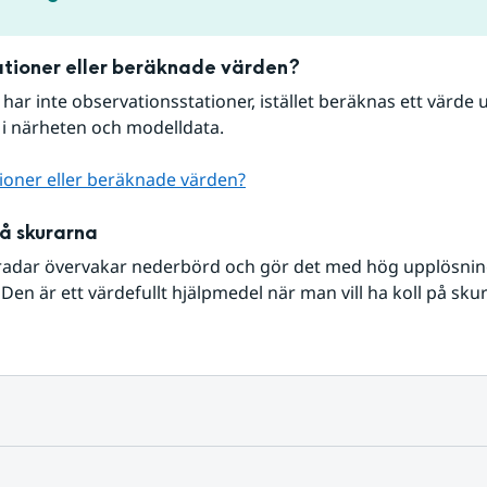
tioner eller beräknade värden?
r har inte observationsstationer, istället beräknas ett värde u
 i närheten och modelldata.
ioner eller beräknade värden?
på skurarna
radar övervakar nederbörd och gör det med hög upplösning 
Den är ett värdefullt hjälpmedel när man vill ha koll på sku