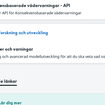
ensbaserade vädervarningar - API
r API för Konsekvensbaserade vädervarningar
Forskning och utveckling
er och varningar
 och avancerad modellutveckling för att du ska veta vad s
e länkar
Lär dig mer