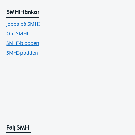
SMHI-länkar
Jobba på SMHI
Om SMHI
SMHI-bloggen
SMHI-podden
Följ SMHI