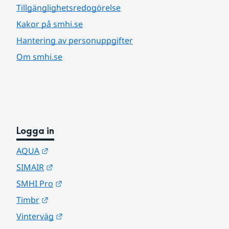
Tillgänglighetsredogörelse
Kakor på smhi.se
Hantering av personuppgifter
Om smhi.se
Logga in
Länk till annan webbplats.
AQUA
Länk till annan webbplats.
SIMAIR
Länk till annan webbplats.
SMHI Pro
Länk till annan webbplats.
Timbr
Länk till annan webbplats.
Vinterväg