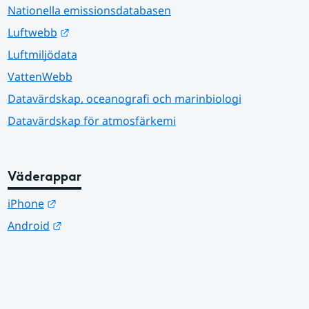
Nationella emissionsdatabasen
Länk till annan webbplats.
Luftwebb
Luftmiljödata
VattenWebb
Datavärdskap, oceanografi och marinbiologi
Datavärdskap för atmosfärkemi
Väderappar
Länk till annan webbplats.
iPhone
Länk till annan webbplats.
Android