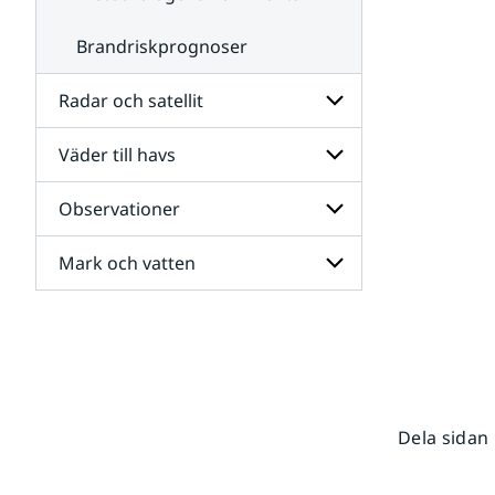
Brandriskprognoser
Radar och satellit
Väder till havs
Undersidor
för
Radar
Observationer
Undersidor
och
för
satellit
Väder
Mark och vatten
Undersidor
till
för
havs
Observationer
Undersidor
för
Mark
och
vatten
Dela sidan