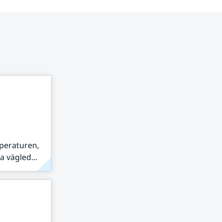
peraturen,
 vägled...