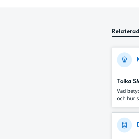
Relaterad
Tolka S
Vad bety
och hur s