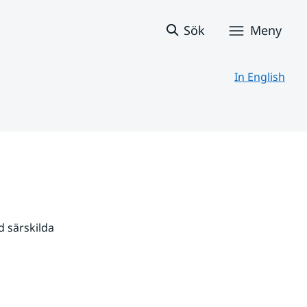
Sök
Meny
In English
 särskilda 