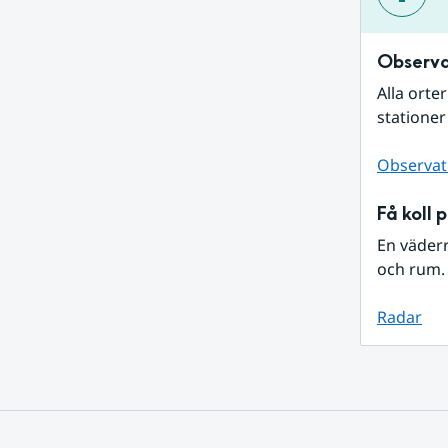
Observa
Alla orte
stationer
Observat
Få koll 
En väder
och rum. 
Radar