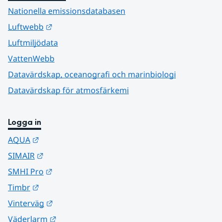
Nationella emissionsdatabasen
Länk till annan webbplats.
Luftwebb
Luftmiljödata
VattenWebb
Datavärdskap, oceanografi och marinbiologi
Datavärdskap för atmosfärkemi
Logga in
Länk till annan webbplats.
AQUA
Länk till annan webbplats.
SIMAIR
Länk till annan webbplats.
SMHI Pro
Länk till annan webbplats.
Timbr
Länk till annan webbplats.
Vinterväg
Länk till annan webbplats.
Väderlarm