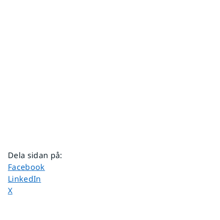
Dela sidan på
:
Dela sidan på
Facebook
Dela sidan på
LinkedIn
Dela sidan på
X