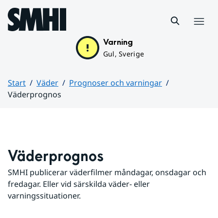
Hoppa till sidans innehåll
Meny
Varning
Gul, Sverige
Start
Väder
Prognoser och varningar
Väderprognos
Huvudinnehåll
Väderprognos
SMHI publicerar väderfilmer måndagar, onsdagar och 
fredagar. Eller vid särskilda väder- eller 
varningssituationer.