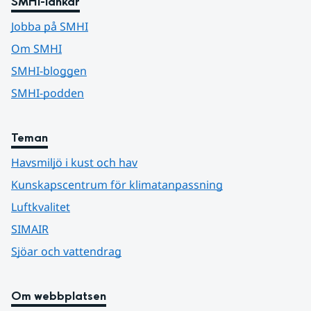
SMHI-länkar
Jobba på SMHI
Om SMHI
SMHI-bloggen
SMHI-podden
Teman
Havsmiljö i kust och hav
Kunskapscentrum för klimatanpassning
Luftkvalitet
SIMAIR
Sjöar och vattendrag
Om webbplatsen