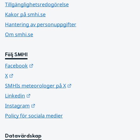
Tillgänglighetsredogörelse
Kakor på smhi.se
Hantering av personuppgifter
Om smhi.se
Följ SMHI
Länk till annan webbplats.
Facebook
Länk till annan webbplats.
X
Länk till annan webbplats.
SMHIs meteorologer på X
Länk till annan webbplats.
Linkedin
Länk till annan webbplats.
Instagram
Policy för sociala medier
Datavärdskap