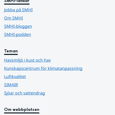
SMHI-länkar
Jobba på SMHI
Om SMHI
SMHI-bloggen
SMHI-podden
Teman
Havsmiljö i kust och hav
Kunskapscentrum för klimatanpassning
Luftkvalitet
SIMAIR
Sjöar och vattendrag
Om webbplatsen