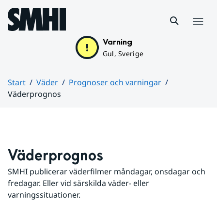
Hoppa till sidans innehåll
Meny
Varning
Gul, Sverige
Start
Väder
Prognoser och varningar
Väderprognos
Huvudinnehåll
Väderprognos
SMHI publicerar väderfilmer måndagar, onsdagar och 
fredagar. Eller vid särskilda väder- eller 
varningssituationer.