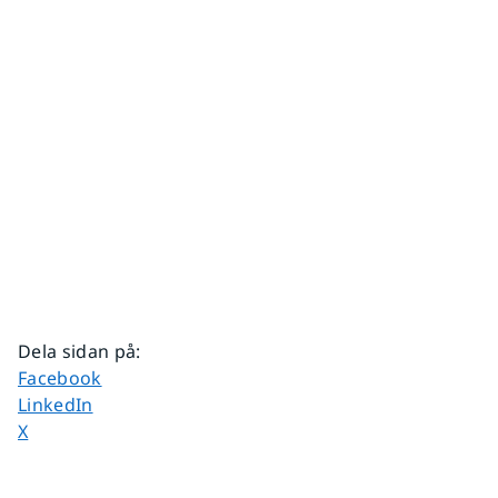
Dela sidan på
:
Dela sidan på
Facebook
Dela sidan på
LinkedIn
Dela sidan på
X