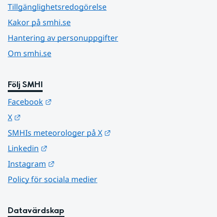
Tillgänglighetsredogörelse
Kakor på smhi.se
Hantering av personuppgifter
Om smhi.se
Följ SMHI
Länk till annan webbplats.
Facebook
Länk till annan webbplats.
X
Länk till annan webbplats.
SMHIs meteorologer på X
Länk till annan webbplats.
Linkedin
Länk till annan webbplats.
Instagram
Policy för sociala medier
Datavärdskap