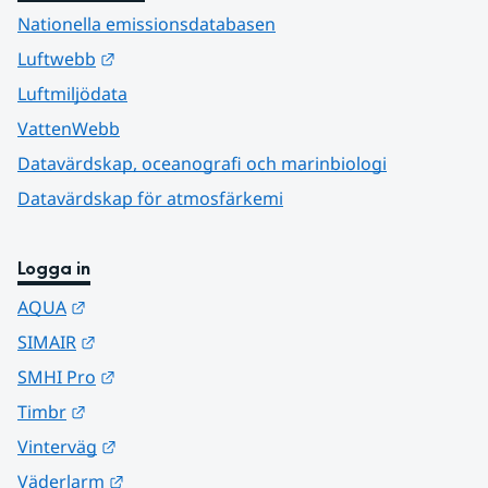
Nationella emissionsdatabasen
Länk till annan webbplats.
Luftwebb
Luftmiljödata
VattenWebb
Datavärdskap, oceanografi och marinbiologi
Datavärdskap för atmosfärkemi
Logga in
Länk till annan webbplats.
AQUA
Länk till annan webbplats.
SIMAIR
Länk till annan webbplats.
SMHI Pro
Länk till annan webbplats.
Timbr
Länk till annan webbplats.
Vinterväg
Länk till annan webbplats.
Väderlarm