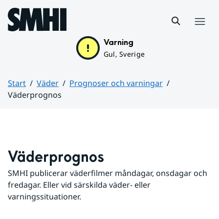
Hoppa till sidans innehåll
Meny
Varning
Gul, Sverige
Start
Väder
Prognoser och varningar
Väderprognos
Huvudinnehåll
Väderprognos
SMHI publicerar väderfilmer måndagar, onsdagar och 
fredagar. Eller vid särskilda väder- eller 
varningssituationer.