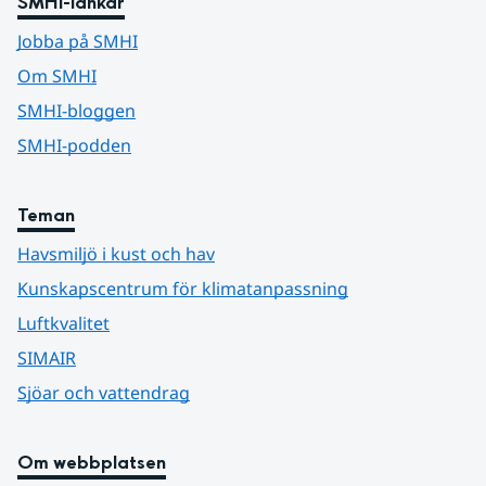
SMHI-länkar
Jobba på SMHI
Om SMHI
SMHI-bloggen
SMHI-podden
Teman
Havsmiljö i kust och hav
Kunskapscentrum för klimatanpassning
Luftkvalitet
SIMAIR
Sjöar och vattendrag
Om webbplatsen