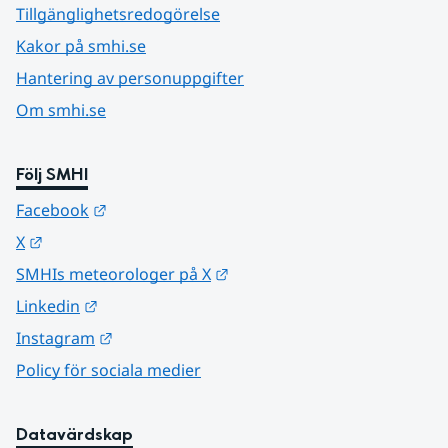
Tillgänglighetsredogörelse
Kakor på smhi.se
Hantering av personuppgifter
Om smhi.se
Följ SMHI
Länk till annan webbplats.
Facebook
Länk till annan webbplats.
X
Länk till annan webbplats.
SMHIs meteorologer på X
Länk till annan webbplats.
Linkedin
Länk till annan webbplats.
Instagram
Policy för sociala medier
Datavärdskap