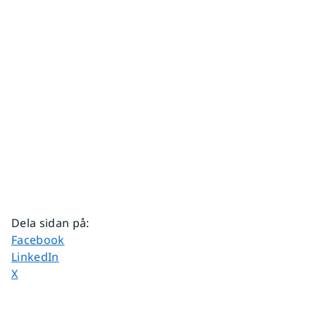
Dela sidan på
:
Dela sidan på
Facebook
Dela sidan på
LinkedIn
Dela sidan på
X