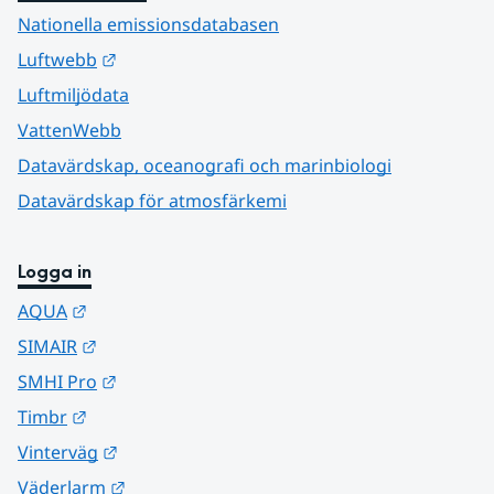
Nationella emissionsdatabasen
Länk till annan webbplats.
Luftwebb
Luftmiljödata
VattenWebb
Datavärdskap, oceanografi och marinbiologi
Datavärdskap för atmosfärkemi
Logga in
Länk till annan webbplats.
AQUA
Länk till annan webbplats.
SIMAIR
Länk till annan webbplats.
SMHI Pro
Länk till annan webbplats.
Timbr
Länk till annan webbplats.
Vinterväg
Länk till annan webbplats.
Väderlarm