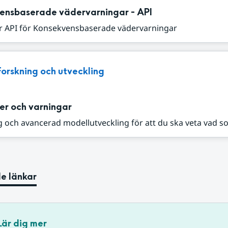
ensbaserade vädervarningar - API
r API för Konsekvensbaserade vädervarningar
Forskning och utveckling
er och varningar
 och avancerad modellutveckling för att du ska veta vad s
e länkar
Lär dig mer