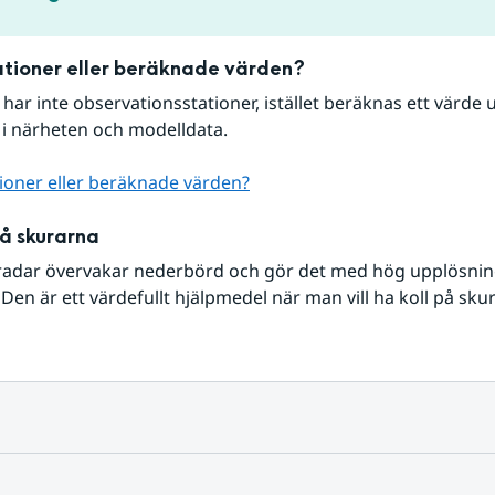
tioner eller beräknade värden?
r har inte observationsstationer, istället beräknas ett värde u
 i närheten och modelldata.
ioner eller beräknade värden?
på skurarna
radar övervakar nederbörd och gör det med hög upplösning 
Den är ett värdefullt hjälpmedel när man vill ha koll på sku