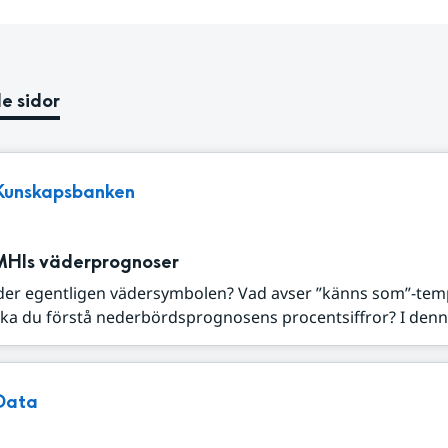
e sidor
Kunskapsbanken
MHIs väderprognoser
der egentligen vädersymbolen? Vad avser ”känns som”-tem
ka du förstå nederbördsprognosens procentsiffror? I denna
Data