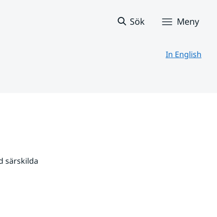
Sök
Meny
In English
 särskilda 