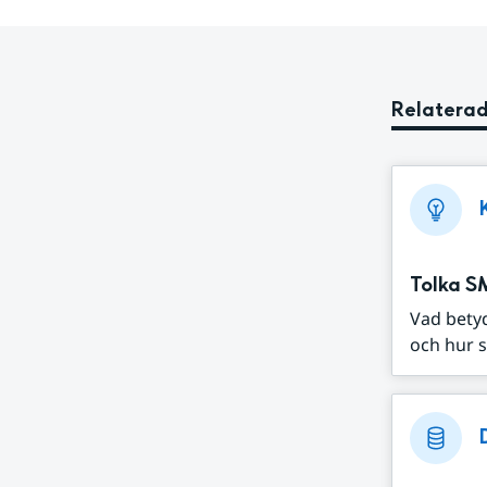
Relaterad
Tolka S
Vad bety
och hur s