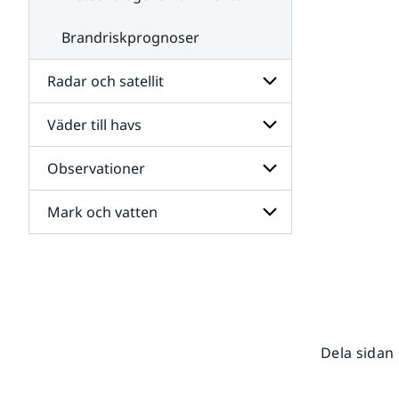
Brandriskprognoser
Radar och satellit
Väder till havs
Undersidor
för
Radar
Observationer
Undersidor
och
för
satellit
Väder
Mark och vatten
Undersidor
till
för
havs
Observationer
Undersidor
för
Mark
och
vatten
Dela sidan