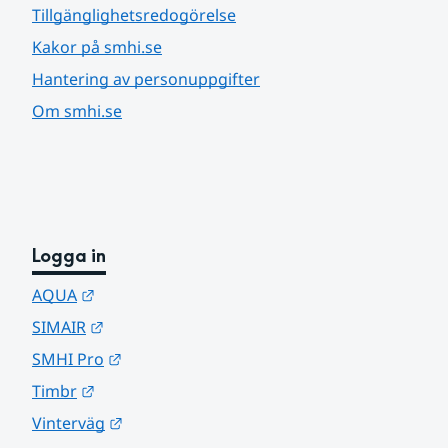
Tillgänglighetsredogörelse
Kakor på smhi.se
Hantering av personuppgifter
Om smhi.se
Logga in
Länk till annan webbplats.
AQUA
Länk till annan webbplats.
SIMAIR
Länk till annan webbplats.
SMHI Pro
Länk till annan webbplats.
Timbr
Länk till annan webbplats.
Vinterväg