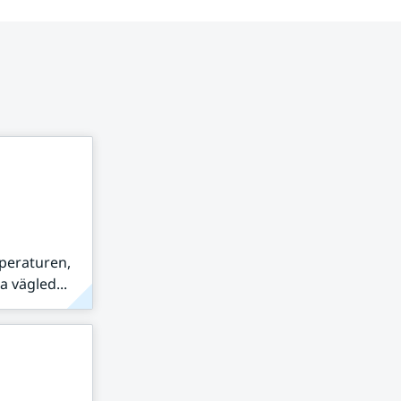
peraturen,
 vägled...