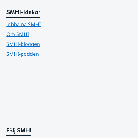
SMHI-länkar
Jobba på SMHI
Om SMHI
SMHI-bloggen
SMHI-podden
Följ SMHI