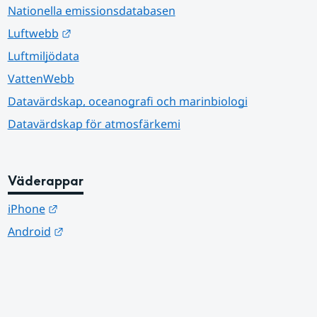
Nationella emissionsdatabasen
Länk till annan webbplats.
Luftwebb
Luftmiljödata
VattenWebb
Datavärdskap, oceanografi och marinbiologi
Datavärdskap för atmosfärkemi
Väderappar
Länk till annan webbplats.
iPhone
Länk till annan webbplats.
Android