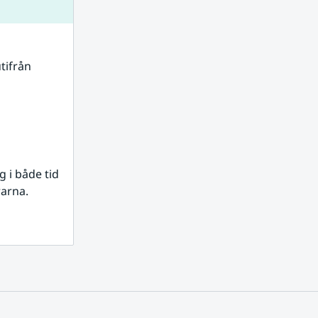
tifrån 
i både tid 
rarna.