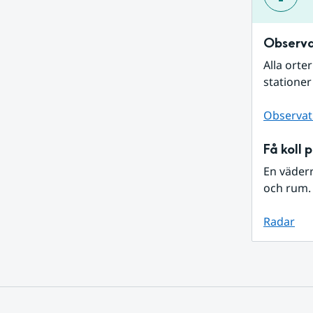
Observa
Alla orte
stationer
Observat
Få koll 
En väder
och rum. 
Radar