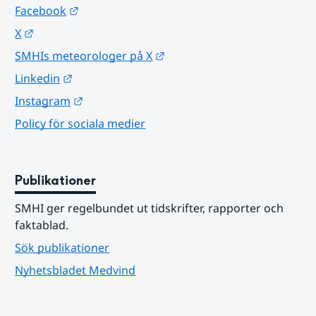
Länk till annan webbplats.
Facebook
Länk till annan webbplats.
X
Länk till annan webbplats.
SMHIs meteorologer på X
Länk till annan webbplats.
Linkedin
Länk till annan webbplats.
Instagram
Policy för sociala medier
Publikationer
SMHI ger regelbundet ut tidskrifter, rapporter och 
faktablad.
Sök publikationer
Nyhetsbladet Medvind