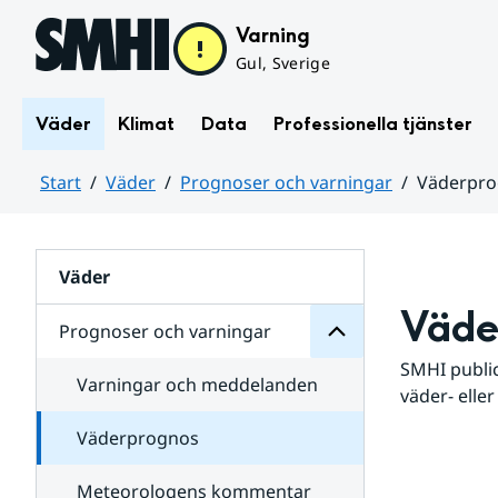
Hoppa till sidans innehåll
Varning
Gul, Sverige
Väder
Klimat
Data
Professionella tjänster
Start
Väder
Prognoser och varningar
Väderpr
varningar
och
Huvudinnehåll
Prognoser
för
Undersidor
Väder
Väde
Prognoser och varningar
SMHI public
Varningar och meddelanden
väder- eller
Väderprognos
Meteorologens kommentar