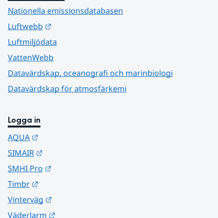
Nationella emissionsdatabasen
Länk till annan webbplats.
Luftwebb
Luftmiljödata
VattenWebb
Datavärdskap, oceanografi och marinbiologi
Datavärdskap för atmosfärkemi
Logga in
Länk till annan webbplats.
AQUA
Länk till annan webbplats.
SIMAIR
Länk till annan webbplats.
SMHI Pro
Länk till annan webbplats.
Timbr
Länk till annan webbplats.
Vinterväg
Länk till annan webbplats.
Väderlarm