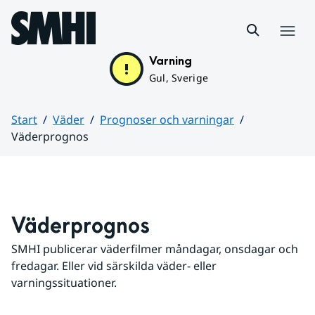
Hoppa till sidans innehåll
Meny
Varning
Gul, Sverige
Start
Väder
Prognoser och varningar
Väderprognos
Huvudinnehåll
Väderprognos
SMHI publicerar väderfilmer måndagar, onsdagar och 
fredagar. Eller vid särskilda väder- eller 
varningssituationer.