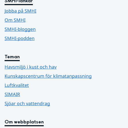
SMHI-länkar
Jobba på SMHI
Om SMHI
SMHI-bloggen
SMHI-podden
Teman
Havsmiljö i kust och hav
Kunskapscentrum för klimatanpassning
Luftkvalitet
SIMAIR
Sjöar och vattendrag
Om webbplatsen