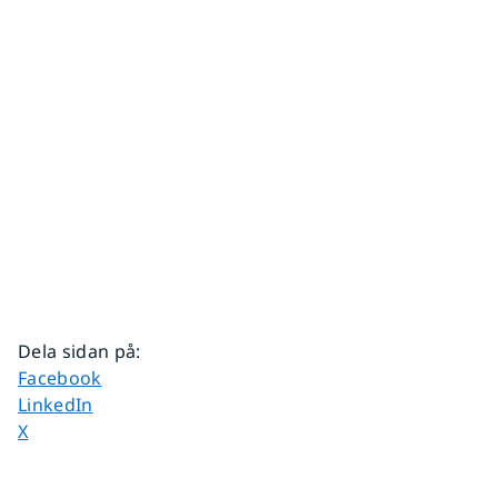
Dela sidan på
:
Dela sidan på
Facebook
Dela sidan på
LinkedIn
Dela sidan på
X