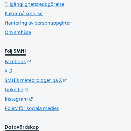
Tillgänglighetsredogörelse
Kakor på smhi.se
Hantering av personuppgifter
Om smhi.se
Följ SMHI
Länk till annan webbplats.
Facebook
Länk till annan webbplats.
X
Länk till annan webbplats.
SMHIs meteorologer på X
Länk till annan webbplats.
Linkedin
Länk till annan webbplats.
Instagram
Policy för sociala medier
Datavärdskap