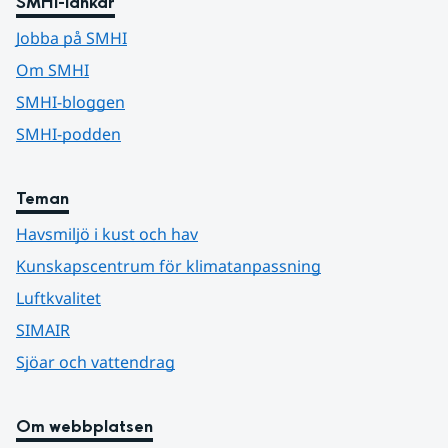
SMHI-länkar
Jobba på SMHI
Om SMHI
SMHI-bloggen
SMHI-podden
Teman
Havsmiljö i kust och hav
Kunskapscentrum för klimatanpassning
Luftkvalitet
SIMAIR
Sjöar och vattendrag
Om webbplatsen