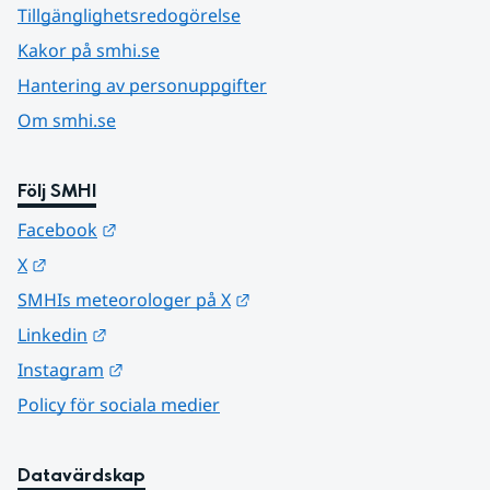
Tillgänglighetsredogörelse
Kakor på smhi.se
Hantering av personuppgifter
Om smhi.se
Följ SMHI
Länk till annan webbplats.
Facebook
Länk till annan webbplats.
X
Länk till annan webbplats.
SMHIs meteorologer på X
Länk till annan webbplats.
Linkedin
Länk till annan webbplats.
Instagram
Policy för sociala medier
Datavärdskap