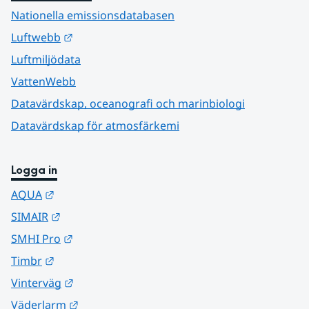
Nationella emissionsdatabasen
Länk till annan webbplats.
Luftwebb
Luftmiljödata
VattenWebb
Datavärdskap, oceanografi och marinbiologi
Datavärdskap för atmosfärkemi
Logga in
Länk till annan webbplats.
AQUA
Länk till annan webbplats.
SIMAIR
Länk till annan webbplats.
SMHI Pro
Länk till annan webbplats.
Timbr
Länk till annan webbplats.
Vinterväg
Länk till annan webbplats.
Väderlarm