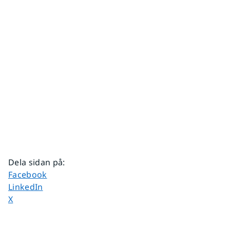
Dela sidan på
:
Dela sidan på
Facebook
Dela sidan på
LinkedIn
Dela sidan på
X