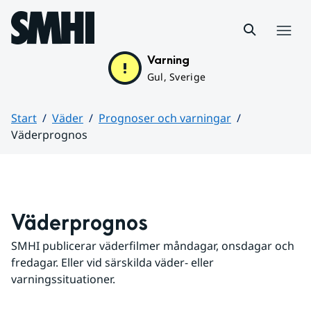
Hoppa till sidans innehåll
Meny
Varning
Gul, Sverige
Start
Väder
Prognoser och varningar
Väderprognos
Huvudinnehåll
Väderprognos
SMHI publicerar väderfilmer måndagar, onsdagar och 
fredagar. Eller vid särskilda väder- eller 
varningssituationer.