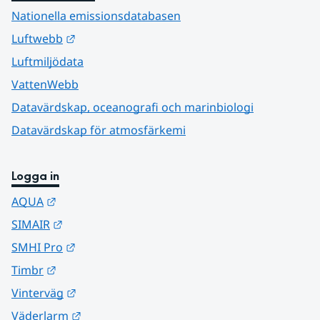
Nationella emissionsdatabasen
Länk till annan webbplats.
Luftwebb
Luftmiljödata
VattenWebb
Datavärdskap, oceanografi och marinbiologi
Datavärdskap för atmosfärkemi
Logga in
Länk till annan webbplats.
AQUA
Länk till annan webbplats.
SIMAIR
Länk till annan webbplats.
SMHI Pro
Länk till annan webbplats.
Timbr
Länk till annan webbplats.
Vinterväg
Länk till annan webbplats.
Väderlarm