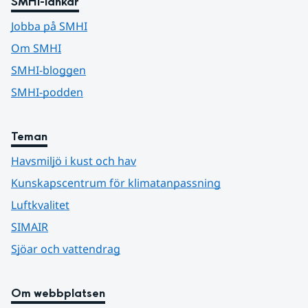
SMHI-länkar
Jobba på SMHI
Om SMHI
SMHI-bloggen
SMHI-podden
Teman
Havsmiljö i kust och hav
Kunskapscentrum för klimatanpassning
Luftkvalitet
SIMAIR
Sjöar och vattendrag
Om webbplatsen