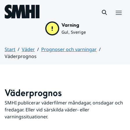
Hoppa till sidans innehåll
Meny
Varning
Gul, Sverige
Start
Väder
Prognoser och varningar
Väderprognos
Huvudinnehåll
Väderprognos
SMHI publicerar väderfilmer måndagar, onsdagar och 
fredagar. Eller vid särskilda väder- eller 
varningssituationer.