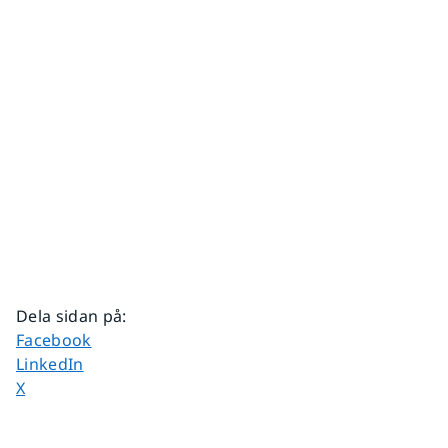
Dela sidan på
:
Dela sidan på
Facebook
Dela sidan på
LinkedIn
Dela sidan på
X