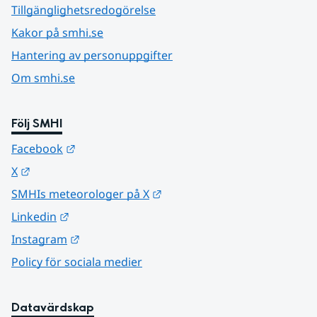
Tillgänglighetsredogörelse
Kakor på smhi.se
Hantering av personuppgifter
Om smhi.se
Följ SMHI
Länk till annan webbplats.
Facebook
Länk till annan webbplats.
X
Länk till annan webbplats.
SMHIs meteorologer på X
Länk till annan webbplats.
Linkedin
Länk till annan webbplats.
Instagram
Policy för sociala medier
Datavärdskap