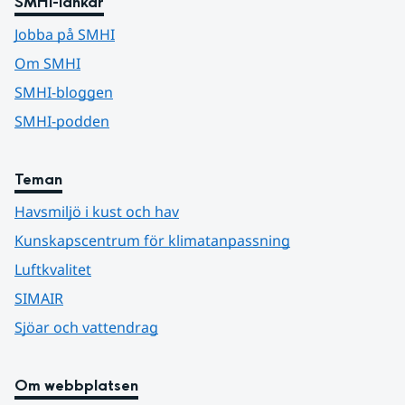
SMHI-länkar
Jobba på SMHI
Om SMHI
SMHI-bloggen
SMHI-podden
Teman
Havsmiljö i kust och hav
Kunskapscentrum för klimatanpassning
Luftkvalitet
SIMAIR
Sjöar och vattendrag
Om webbplatsen