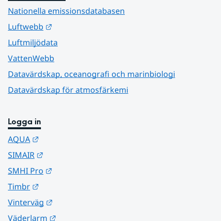
Nationella emissionsdatabasen
Länk till annan webbplats.
Luftwebb
Luftmiljödata
VattenWebb
Datavärdskap, oceanografi och marinbiologi
Datavärdskap för atmosfärkemi
Logga in
Länk till annan webbplats.
AQUA
Länk till annan webbplats.
SIMAIR
Länk till annan webbplats.
SMHI Pro
Länk till annan webbplats.
Timbr
Länk till annan webbplats.
Vinterväg
Länk till annan webbplats.
Väderlarm