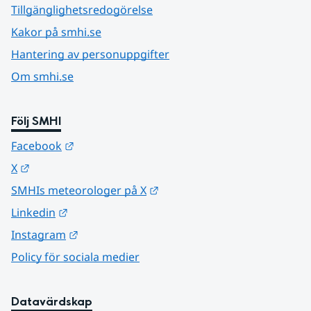
Tillgänglighetsredogörelse
Kakor på smhi.se
Hantering av personuppgifter
Om smhi.se
Följ SMHI
Länk till annan webbplats.
Facebook
Länk till annan webbplats.
X
Länk till annan webbplats.
SMHIs meteorologer på X
Länk till annan webbplats.
Linkedin
Länk till annan webbplats.
Instagram
Policy för sociala medier
Datavärdskap