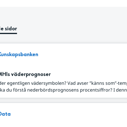
e sidor
Kunskapsbanken
MHIs väderprognoser
der egentligen vädersymbolen? Vad avser ”känns som”-tem
ka du förstå nederbördsprognosens procentsiffror? I denna
Data