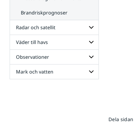
Brandriskprognoser
Radar och satellit
Väder till havs
Undersidor
för
Radar
Observationer
Undersidor
och
för
satellit
Väder
Mark och vatten
Undersidor
till
för
havs
Observationer
Undersidor
för
Mark
och
vatten
Dela sidan