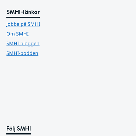
SMHI-länkar
Jobba på SMHI
Om SMHI
SMHI-bloggen
SMHI-podden
Följ SMHI