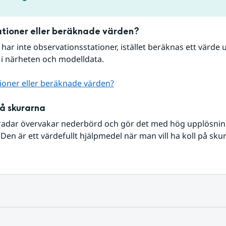
tioner eller beräknade värden?
r har inte observationsstationer, istället beräknas ett värde u
 i närheten och modelldata.
ioner eller beräknade värden?
på skurarna
radar övervakar nederbörd och gör det med hög upplösning 
Den är ett värdefullt hjälpmedel när man vill ha koll på sku