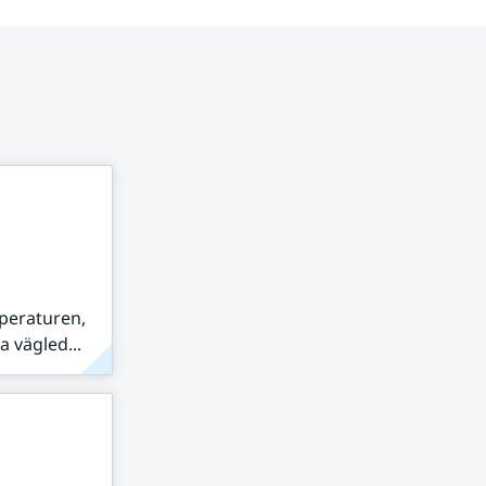
peraturen,
 vägled...