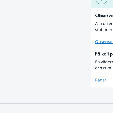
Observa
Alla orte
stationer
Observat
Få koll 
En väder
och rum. 
Radar