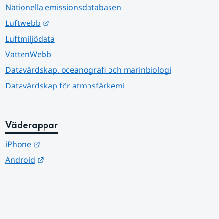
Nationella emissionsdatabasen
Länk till annan webbplats.
Luftwebb
Luftmiljödata
VattenWebb
Datavärdskap, oceanografi och marinbiologi
Datavärdskap för atmosfärkemi
Väderappar
Länk till annan webbplats.
iPhone
Länk till annan webbplats.
Android