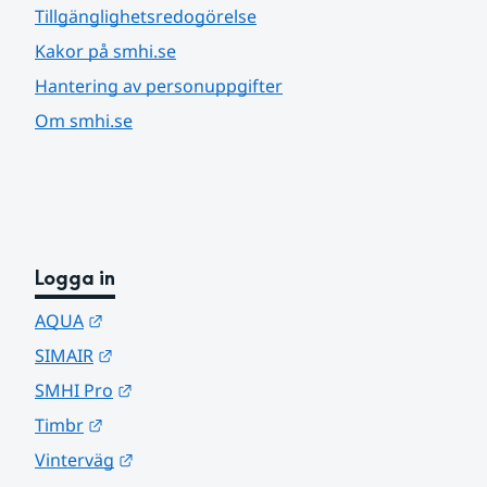
Tillgänglighetsredogörelse
Kakor på smhi.se
Hantering av personuppgifter
Om smhi.se
Logga in
Länk till annan webbplats.
AQUA
Länk till annan webbplats.
SIMAIR
Länk till annan webbplats.
SMHI Pro
Länk till annan webbplats.
Timbr
Länk till annan webbplats.
Vinterväg