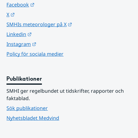
Länk till annan webbplats.
Facebook
Länk till annan webbplats.
X
Länk till annan webbplats.
SMHIs meteorologer på X
Länk till annan webbplats.
Linkedin
Länk till annan webbplats.
Instagram
Policy för sociala medier
Publikationer
SMHI ger regelbundet ut tidskrifter, rapporter och 
faktablad.
Sök publikationer
Nyhetsbladet Medvind