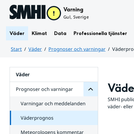
Hoppa till sidans innehåll
Varning
Gul, Sverige
Väder
Klimat
Data
Professionella tjänster
Start
Väder
Prognoser och varningar
Väderpr
varningar
och
Huvudinnehåll
Prognoser
för
Undersidor
Väder
Väde
Prognoser och varningar
SMHI public
Varningar och meddelanden
väder- eller
Väderprognos
Meteorologens kommentar