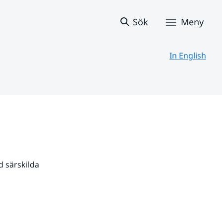
Sök
Meny
In English
 särskilda 