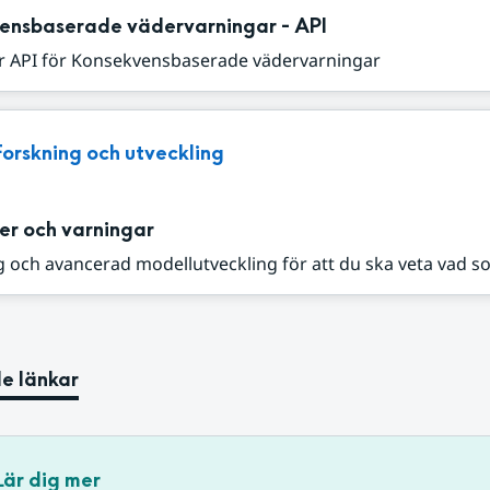
ensbaserade vädervarningar - API
r API för Konsekvensbaserade vädervarningar
Forskning och utveckling
er och varningar
 och avancerad modellutveckling för att du ska veta vad s
e länkar
Lär dig mer