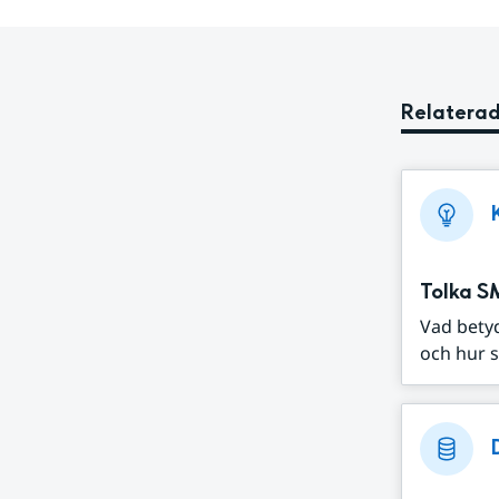
Relaterad
Tolka S
Vad bety
och hur s