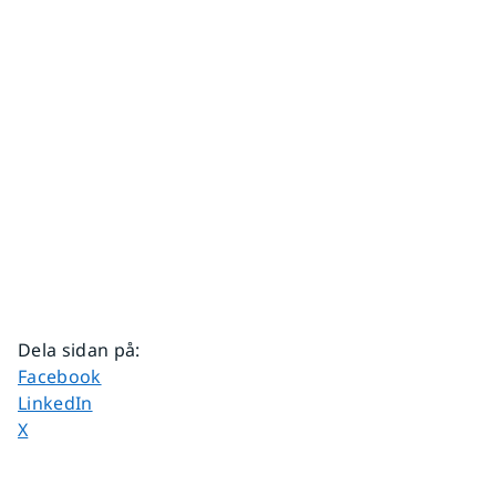
Dela sidan på
:
Dela sidan på
Facebook
Dela sidan på
LinkedIn
Dela sidan på
X