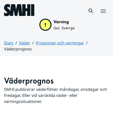
Hoppa till sidans innehåll
Meny
Varning
Gul, Sverige
Start
Väder
Prognoser och varningar
Väderprognos
Huvudinnehåll
Väderprognos
SMHI publicerar väderfilmer måndagar, onsdagar och 
fredagar. Eller vid särskilda väder- eller 
varningssituationer.