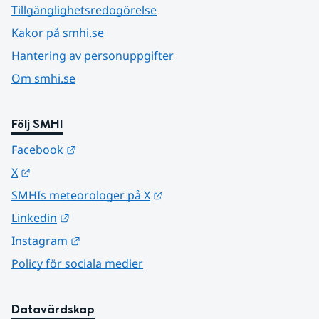
Tillgänglighetsredogörelse
Kakor på smhi.se
Hantering av personuppgifter
Om smhi.se
Följ SMHI
Länk till annan webbplats.
Facebook
Länk till annan webbplats.
X
Länk till annan webbplats.
SMHIs meteorologer på X
Länk till annan webbplats.
Linkedin
Länk till annan webbplats.
Instagram
Policy för sociala medier
Datavärdskap