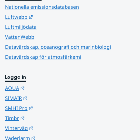
Nationella emissionsdatabasen
Länk till annan webbplats.
Luftwebb
Luftmiljödata
VattenWebb
Datavärdskap, oceanografi och marinbiologi
Datavärdskap för atmosfärkemi
Logga in
Länk till annan webbplats.
AQUA
Länk till annan webbplats.
SIMAIR
Länk till annan webbplats.
SMHI Pro
Länk till annan webbplats.
Timbr
Länk till annan webbplats.
Vinterväg
Länk till annan webbplats.
Väderlarm