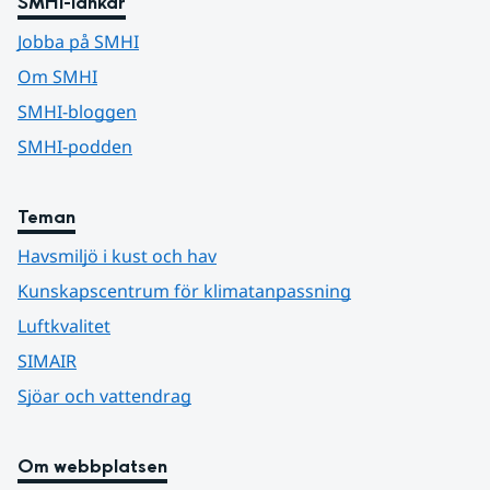
SMHI-länkar
Jobba på SMHI
Om SMHI
SMHI-bloggen
SMHI-podden
Teman
Havsmiljö i kust och hav
Kunskapscentrum för klimatanpassning
Luftkvalitet
SIMAIR
Sjöar och vattendrag
Om webbplatsen