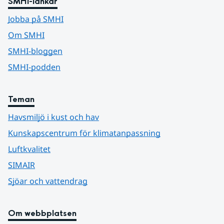
SMHI-länkar
Jobba på SMHI
Om SMHI
SMHI-bloggen
SMHI-podden
Teman
Havsmiljö i kust och hav
Kunskapscentrum för klimatanpassning
Luftkvalitet
SIMAIR
Sjöar och vattendrag
Om webbplatsen