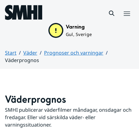
Hoppa till sidans innehåll
Meny
Varning
Gul, Sverige
Start
Väder
Prognoser och varningar
Väderprognos
Huvudinnehåll
Väderprognos
SMHI publicerar väderfilmer måndagar, onsdagar och 
fredagar. Eller vid särskilda väder- eller 
varningssituationer.