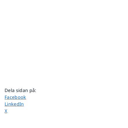
Dela sidan på
:
Dela sidan på
Facebook
Dela sidan på
LinkedIn
Dela sidan på
X