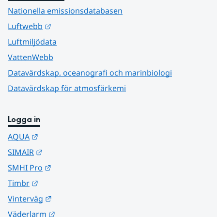
Nationella emissionsdatabasen
Länk till annan webbplats.
Luftwebb
Luftmiljödata
VattenWebb
Datavärdskap, oceanografi och marinbiologi
Datavärdskap för atmosfärkemi
Logga in
Länk till annan webbplats.
AQUA
Länk till annan webbplats.
SIMAIR
Länk till annan webbplats.
SMHI Pro
Länk till annan webbplats.
Timbr
Länk till annan webbplats.
Vinterväg
Länk till annan webbplats.
Väderlarm