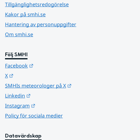
Tillgänglighetsredogörelse
Kakor på smhi.se
Hantering av personuppgifter
Om smhi.se
Följ SMHI
Länk till annan webbplats.
Facebook
Länk till annan webbplats.
X
Länk till annan webbplats.
SMHIs meteorologer på X
Länk till annan webbplats.
Linkedin
Länk till annan webbplats.
Instagram
Policy för sociala medier
Datavärdskap