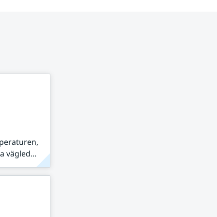
peraturen,
 vägled...