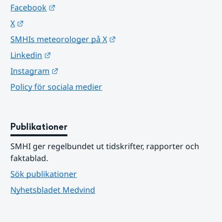
Länk till annan webbplats.
Facebook
Länk till annan webbplats.
X
Länk till annan webbplats.
SMHIs meteorologer på X
Länk till annan webbplats.
Linkedin
Länk till annan webbplats.
Instagram
Policy för sociala medier
Publikationer
SMHI ger regelbundet ut tidskrifter, rapporter och 
faktablad.
Sök publikationer
Nyhetsbladet Medvind