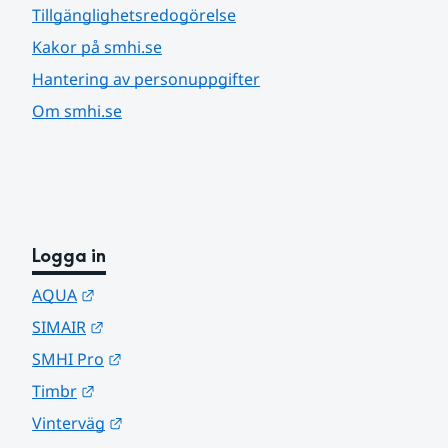
Tillgänglighetsredogörelse
Kakor på smhi.se
Hantering av personuppgifter
Om smhi.se
Logga in
Länk till annan webbplats.
AQUA
Länk till annan webbplats.
SIMAIR
Länk till annan webbplats.
SMHI Pro
Länk till annan webbplats.
Timbr
Länk till annan webbplats.
Vinterväg