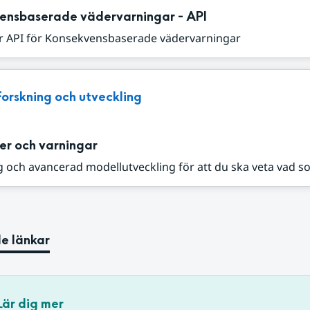
ensbaserade vädervarningar - API
r API för Konsekvensbaserade vädervarningar
Forskning och utveckling
er och varningar
 och avancerad modellutveckling för att du ska veta vad s
e länkar
Lär dig mer