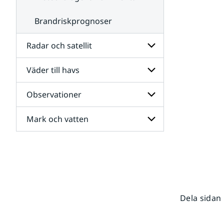
Brandriskprognoser
Radar och satellit
Väder till havs
Undersidor
för
Radar
Observationer
Undersidor
och
för
satellit
Väder
Mark och vatten
Undersidor
till
för
havs
Observationer
Undersidor
för
Mark
och
vatten
Dela sidan