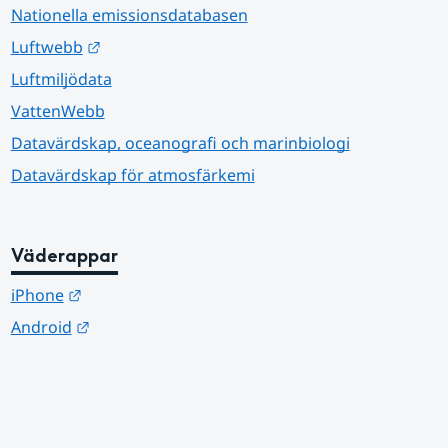
Nationella emissionsdatabasen
Länk till annan webbplats.
Luftwebb
Luftmiljödata
VattenWebb
Datavärdskap, oceanografi och marinbiologi
Datavärdskap för atmosfärkemi
Väderappar
Länk till annan webbplats.
iPhone
Länk till annan webbplats.
Android