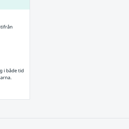
tifrån 
i både tid 
rarna.