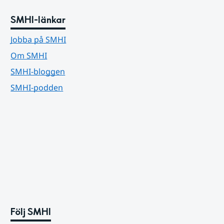
SMHI-länkar
Jobba på SMHI
Om SMHI
SMHI-bloggen
SMHI-podden
Följ SMHI