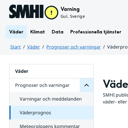
Hoppa till sidans innehåll
Varning
Gul, Sverige
Väder
Klimat
Data
Professionella tjänster
Start
Väder
Prognoser och varningar
Väderpr
varningar
och
Huvudinnehåll
Prognoser
för
Undersidor
Väder
Väde
Prognoser och varningar
SMHI public
Varningar och meddelanden
väder- eller
Väderprognos
Meteorologens kommentar