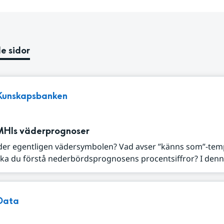
e sidor
Kunskapsbanken
MHIs väderprognoser
der egentligen vädersymbolen? Vad avser ”känns som”-tem
ka du förstå nederbördsprognosens procentsiffror? I denna
Data