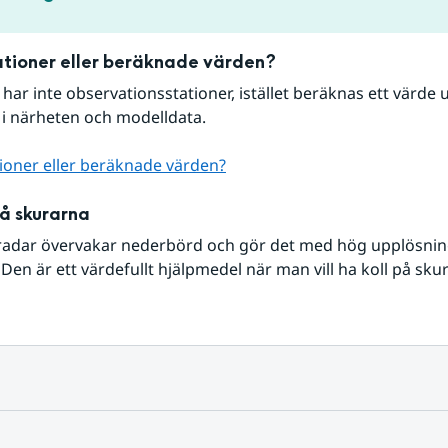
tioner eller beräknade värden?
r har inte observationsstationer, istället beräknas ett värde u
 i närheten och modelldata.
ioner eller beräknade värden?
på skurarna
radar övervakar nederbörd och gör det med hög upplösning 
Den är ett värdefullt hjälpmedel när man vill ha koll på sku