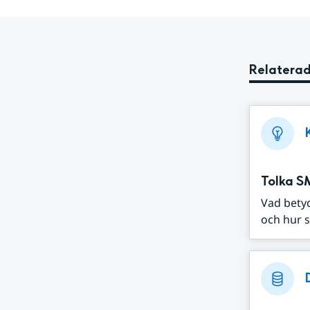
Relaterad
Tolka S
Vad bety
och hur s