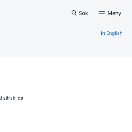
Sök
Meny
In English
 särskilda 