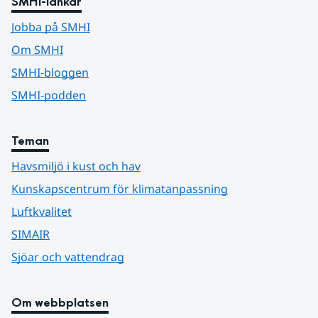
SMHI-länkar
Jobba på SMHI
Om SMHI
SMHI-bloggen
SMHI-podden
Teman
Havsmiljö i kust och hav
Kunskapscentrum för klimatanpassning
Luftkvalitet
SIMAIR
Sjöar och vattendrag
Om webbplatsen