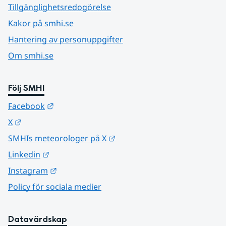
Tillgänglighetsredogörelse
Kakor på smhi.se
Hantering av personuppgifter
Om smhi.se
Följ SMHI
Länk till annan webbplats.
Facebook
Länk till annan webbplats.
X
Länk till annan webbplats.
SMHIs meteorologer på X
Länk till annan webbplats.
Linkedin
Länk till annan webbplats.
Instagram
Policy för sociala medier
Datavärdskap