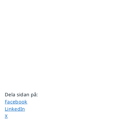
Dela sidan på
:
Dela sidan på
Facebook
Dela sidan på
LinkedIn
Dela sidan på
X