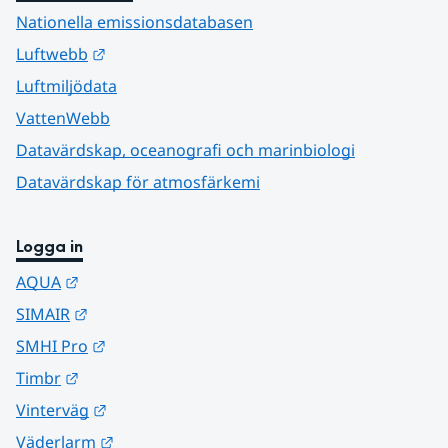
Nationella emissionsdatabasen
Länk till annan webbplats.
Luftwebb
Luftmiljödata
VattenWebb
Datavärdskap, oceanografi och marinbiologi
Datavärdskap för atmosfärkemi
Logga in
Länk till annan webbplats.
AQUA
Länk till annan webbplats.
SIMAIR
Länk till annan webbplats.
SMHI Pro
Länk till annan webbplats.
Timbr
Länk till annan webbplats.
Vinterväg
Länk till annan webbplats.
Väderlarm