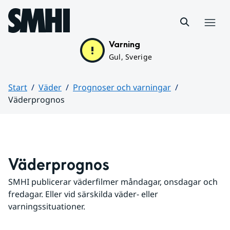
Hoppa till sidans innehåll
Meny
Varning
Gul, Sverige
Start
Väder
Prognoser och varningar
Väderprognos
Huvudinnehåll
Väderprognos
SMHI publicerar väderfilmer måndagar, onsdagar och 
fredagar. Eller vid särskilda väder- eller 
varningssituationer.