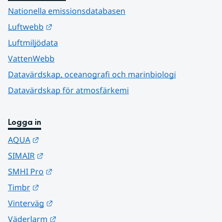
Nationella emissionsdatabasen
Länk till annan webbplats.
Luftwebb
Luftmiljödata
VattenWebb
Datavärdskap, oceanografi och marinbiologi
Datavärdskap för atmosfärkemi
Logga in
Länk till annan webbplats.
AQUA
Länk till annan webbplats.
SIMAIR
Länk till annan webbplats.
SMHI Pro
Länk till annan webbplats.
Timbr
Länk till annan webbplats.
Vinterväg
Länk till annan webbplats.
Väderlarm