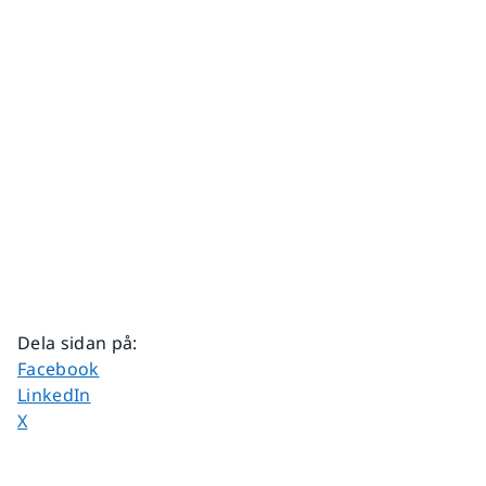
Dela sidan på
:
Dela sidan på
Facebook
Dela sidan på
LinkedIn
Dela sidan på
X