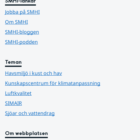
SMHI-länkar
Jobba på SMHI
Om SMHI
SMHI-bloggen
SMHI-podden
Teman
Havsmiljö i kust och hav
Kunskapscentrum för klimatanpassning
Luftkvalitet
SIMAIR
Sjöar och vattendrag
Om webbplatsen