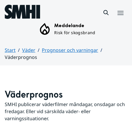
Hoppa till sidans innehåll
Meny
Meddelande
Risk för skogsbrand
Start
Väder
Prognoser och varningar
Väderprognos
Huvudinnehåll
Väderprognos
SMHI publicerar väderfilmer måndagar, onsdagar och 
fredagar. Eller vid särskilda väder- eller 
varningssituationer.