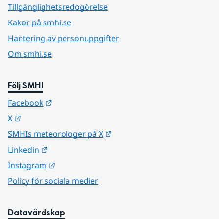
Tillgänglighetsredogörelse
Kakor på smhi.se
Hantering av personuppgifter
Om smhi.se
Följ SMHI
Länk till annan webbplats.
Facebook
Länk till annan webbplats.
X
Länk till annan webbplats.
SMHIs meteorologer på X
Länk till annan webbplats.
Linkedin
Länk till annan webbplats.
Instagram
Policy för sociala medier
Datavärdskap