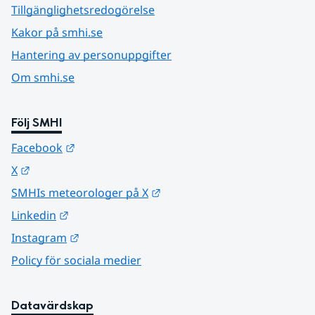
Tillgänglighetsredogörelse
Kakor på smhi.se
Hantering av personuppgifter
Om smhi.se
Följ SMHI
Länk till annan webbplats.
Facebook
Länk till annan webbplats.
X
Länk till annan webbplats.
SMHIs meteorologer på X
Länk till annan webbplats.
Linkedin
Länk till annan webbplats.
Instagram
Policy för sociala medier
Datavärdskap