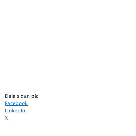
Dela sidan på
:
Dela sidan på
Facebook
Dela sidan på
LinkedIn
Dela sidan på
X