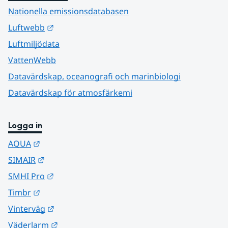
Nationella emissionsdatabasen
Länk till annan webbplats.
Luftwebb
Luftmiljödata
VattenWebb
Datavärdskap, oceanografi och marinbiologi
Datavärdskap för atmosfärkemi
Logga in
Länk till annan webbplats.
AQUA
Länk till annan webbplats.
SIMAIR
Länk till annan webbplats.
SMHI Pro
Länk till annan webbplats.
Timbr
Länk till annan webbplats.
Vinterväg
Länk till annan webbplats.
Väderlarm