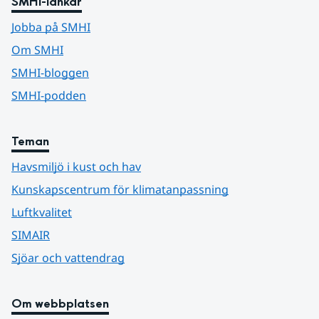
SMHI-länkar
Jobba på SMHI
Om SMHI
SMHI-bloggen
SMHI-podden
Teman
Havsmiljö i kust och hav
Kunskapscentrum för klimatanpassning
Luftkvalitet
SIMAIR
Sjöar och vattendrag
Om webbplatsen