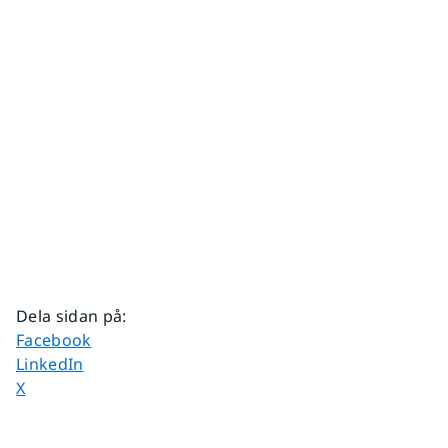
Dela sidan på
:
Dela sidan på
Facebook
Dela sidan på
LinkedIn
Dela sidan på
X