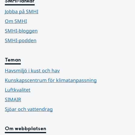
SMHI-länkar
Jobba på SMHI
Om SMHI
SMHI-bloggen
SMHI-podden
Teman
Havsmiljö i kust och hav
Kunskapscentrum för klimatanpassning
Luftkvalitet
SIMAIR
Sjöar och vattendrag
Om webbplatsen