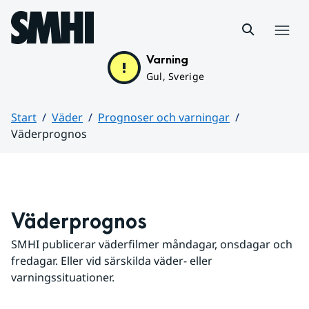
Hoppa till sidans innehåll
Meny
Varning
Gul, Sverige
Start
Väder
Prognoser och varningar
Väderprognos
Huvudinnehåll
Väderprognos
SMHI publicerar väderfilmer måndagar, onsdagar och 
fredagar. Eller vid särskilda väder- eller 
varningssituationer.