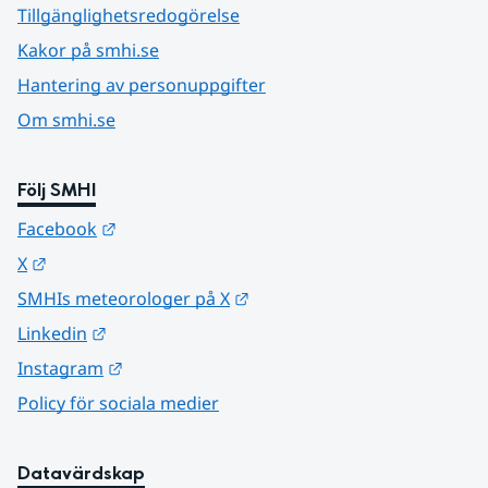
Tillgänglighetsredogörelse
Kakor på smhi.se
Hantering av personuppgifter
Om smhi.se
Följ SMHI
Länk till annan webbplats.
Facebook
Länk till annan webbplats.
X
Länk till annan webbplats.
SMHIs meteorologer på X
Länk till annan webbplats.
Linkedin
Länk till annan webbplats.
Instagram
Policy för sociala medier
Datavärdskap