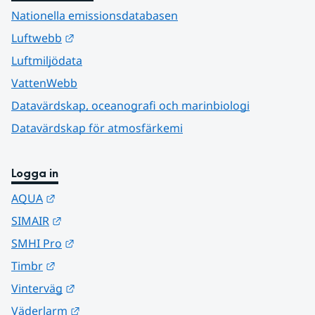
Nationella emissionsdatabasen
Länk till annan webbplats.
Luftwebb
Luftmiljödata
VattenWebb
Datavärdskap, oceanografi och marinbiologi
Datavärdskap för atmosfärkemi
Logga in
Länk till annan webbplats.
AQUA
Länk till annan webbplats.
SIMAIR
Länk till annan webbplats.
SMHI Pro
Länk till annan webbplats.
Timbr
Länk till annan webbplats.
Vinterväg
Länk till annan webbplats.
Väderlarm