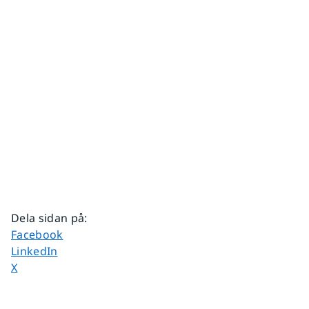
Dela sidan på
:
Dela sidan på
Facebook
Dela sidan på
LinkedIn
Dela sidan på
X