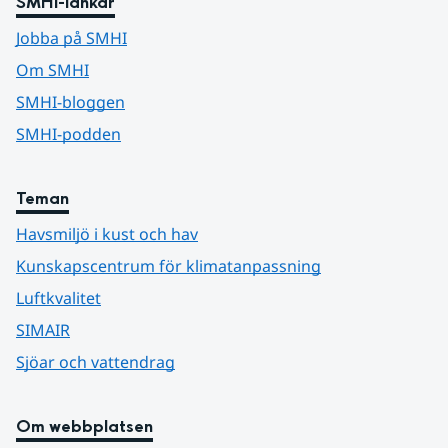
SMHI-länkar
Jobba på SMHI
Om SMHI
SMHI-bloggen
SMHI-podden
Teman
Havsmiljö i kust och hav
Kunskapscentrum för klimatanpassning
Luftkvalitet
SIMAIR
Sjöar och vattendrag
Om webbplatsen