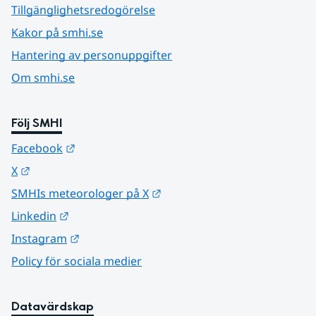
Tillgänglighetsredogörelse
Kakor på smhi.se
Hantering av personuppgifter
Om smhi.se
Följ SMHI
Länk till annan webbplats.
Facebook
Länk till annan webbplats.
X
Länk till annan webbplats.
SMHIs meteorologer på X
Länk till annan webbplats.
Linkedin
Länk till annan webbplats.
Instagram
Policy för sociala medier
Datavärdskap