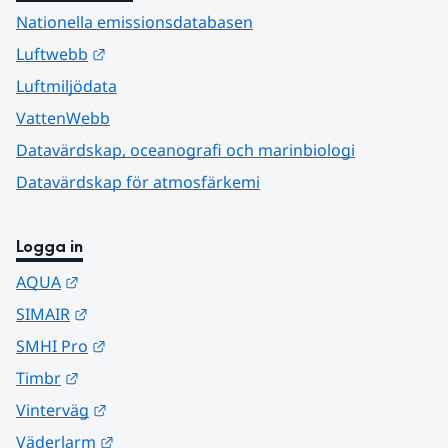
Nationella emissionsdatabasen
Länk till annan webbplats.
Luftwebb
Luftmiljödata
VattenWebb
Datavärdskap, oceanografi och marinbiologi
Datavärdskap för atmosfärkemi
Logga in
Länk till annan webbplats.
AQUA
Länk till annan webbplats.
SIMAIR
Länk till annan webbplats.
SMHI Pro
Länk till annan webbplats.
Timbr
Länk till annan webbplats.
Vinterväg
Länk till annan webbplats.
Väderlarm