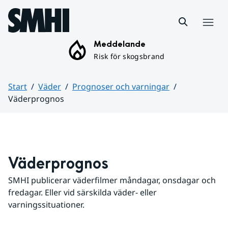
Hoppa till sidans innehåll
Meny
Meddelande
Risk för skogsbrand
Start
Väder
Prognoser och varningar
Väderprognos
Huvudinnehåll
Väderprognos
SMHI publicerar väderfilmer måndagar, onsdagar och 
fredagar. Eller vid särskilda väder- eller 
varningssituationer.