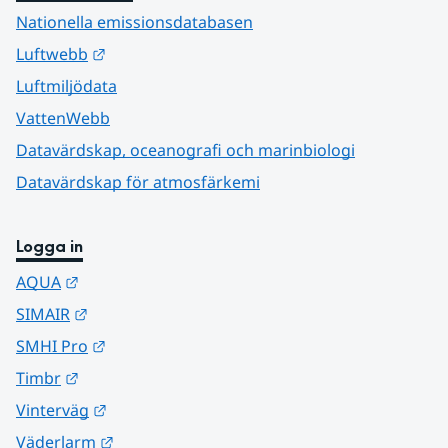
Nationella emissionsdatabasen
Länk till annan webbplats.
Luftwebb
Luftmiljödata
VattenWebb
Datavärdskap, oceanografi och marinbiologi
Datavärdskap för atmosfärkemi
Logga in
Länk till annan webbplats.
AQUA
Länk till annan webbplats.
SIMAIR
Länk till annan webbplats.
SMHI Pro
Länk till annan webbplats.
Timbr
Länk till annan webbplats.
Vinterväg
Länk till annan webbplats.
Väderlarm