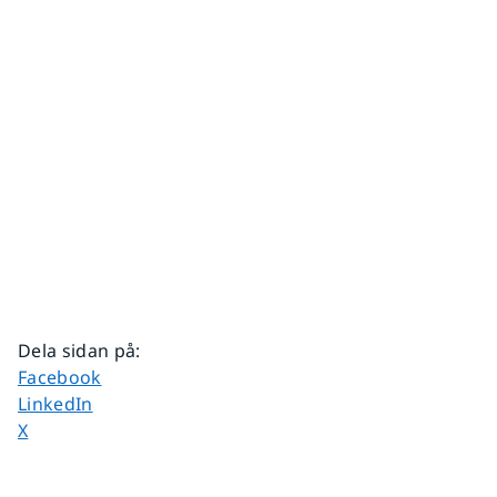
Dela sidan på
:
Dela sidan på
Facebook
Dela sidan på
LinkedIn
Dela sidan på
X