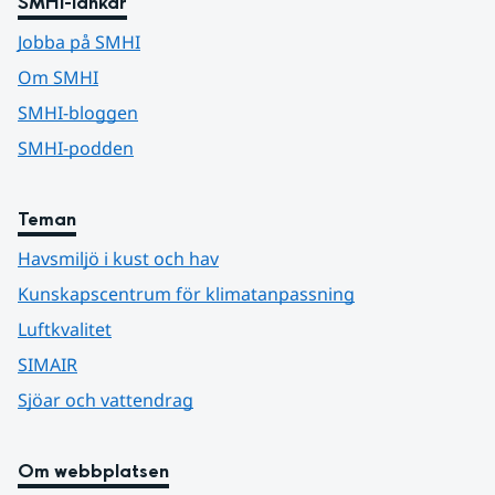
SMHI-länkar
Jobba på SMHI
Om SMHI
SMHI-bloggen
SMHI-podden
Teman
Havsmiljö i kust och hav
Kunskapscentrum för klimatanpassning
Luftkvalitet
SIMAIR
Sjöar och vattendrag
Om webbplatsen