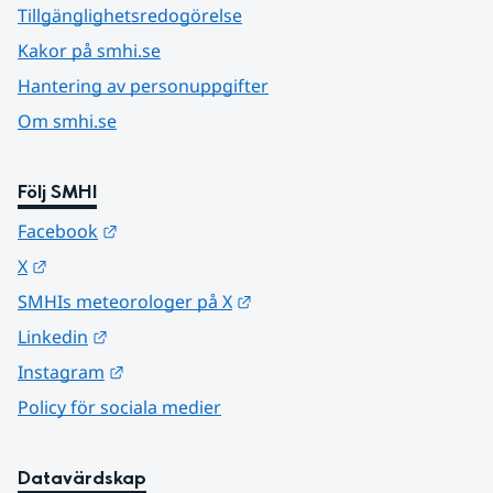
Tillgänglighetsredogörelse
Kakor på smhi.se
Hantering av personuppgifter
Om smhi.se
Följ SMHI
Länk till annan webbplats.
Facebook
Länk till annan webbplats.
X
Länk till annan webbplats.
SMHIs meteorologer på X
Länk till annan webbplats.
Linkedin
Länk till annan webbplats.
Instagram
Policy för sociala medier
Datavärdskap