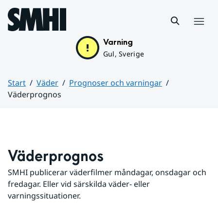
Hoppa till sidans innehåll
Meny
Varning
Gul, Sverige
Start
Väder
Prognoser och varningar
Väderprognos
Huvudinnehåll
Väderprognos
SMHI publicerar väderfilmer måndagar, onsdagar och 
fredagar. Eller vid särskilda väder- eller 
varningssituationer.