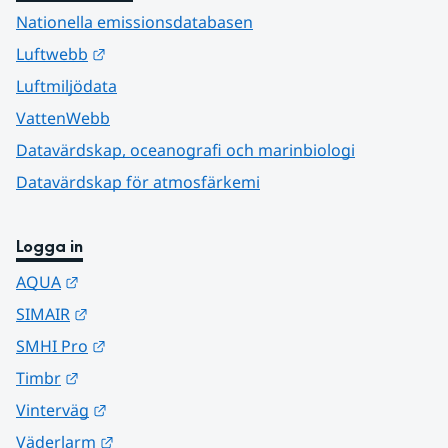
Nationella emissionsdatabasen
Länk till annan webbplats.
Luftwebb
Luftmiljödata
VattenWebb
Datavärdskap, oceanografi och marinbiologi
Datavärdskap för atmosfärkemi
Logga in
Länk till annan webbplats.
AQUA
Länk till annan webbplats.
SIMAIR
Länk till annan webbplats.
SMHI Pro
Länk till annan webbplats.
Timbr
Länk till annan webbplats.
Vinterväg
Länk till annan webbplats.
Väderlarm