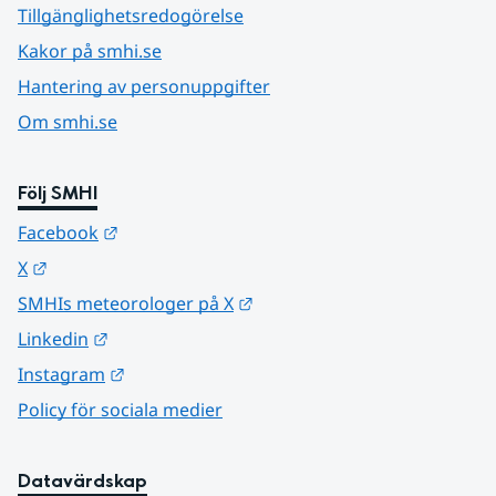
Tillgänglighetsredogörelse
Kakor på smhi.se
Hantering av personuppgifter
Om smhi.se
Följ SMHI
Länk till annan webbplats.
Facebook
Länk till annan webbplats.
X
Länk till annan webbplats.
SMHIs meteorologer på X
Länk till annan webbplats.
Linkedin
Länk till annan webbplats.
Instagram
Policy för sociala medier
Datavärdskap