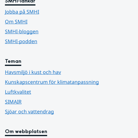
SMHI-länkar
Jobba på SMHI
Om SMHI
SMHI-bloggen
SMHI-podden
Teman
Havsmiljö i kust och hav
Kunskapscentrum för klimatanpassning
Luftkvalitet
SIMAIR
Sjöar och vattendrag
Om webbplatsen