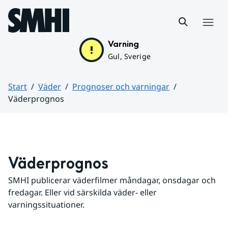
Hoppa till sidans innehåll
Meny
Varning
Gul, Sverige
Start
Väder
Prognoser och varningar
Väderprognos
Huvudinnehåll
Väderprognos
SMHI publicerar väderfilmer måndagar, onsdagar och 
fredagar. Eller vid särskilda väder- eller 
varningssituationer.