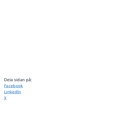
Dela sidan på
:
Dela sidan på
Facebook
Dela sidan på
LinkedIn
Dela sidan på
X