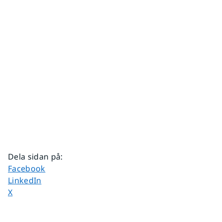
Dela sidan på
:
Dela sidan på
Facebook
Dela sidan på
LinkedIn
Dela sidan på
X