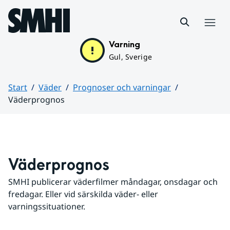
Hoppa till sidans innehåll
Meny
Varning
Gul, Sverige
Start
Väder
Prognoser och varningar
Väderprognos
Huvudinnehåll
Väderprognos
SMHI publicerar väderfilmer måndagar, onsdagar och 
fredagar. Eller vid särskilda väder- eller 
varningssituationer.