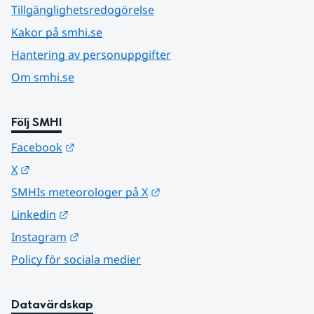
Tillgänglighetsredogörelse
Kakor på smhi.se
Hantering av personuppgifter
Om smhi.se
Följ SMHI
Länk till annan webbplats.
Facebook
Länk till annan webbplats.
X
Länk till annan webbplats.
SMHIs meteorologer på X
Länk till annan webbplats.
Linkedin
Länk till annan webbplats.
Instagram
Policy för sociala medier
Datavärdskap