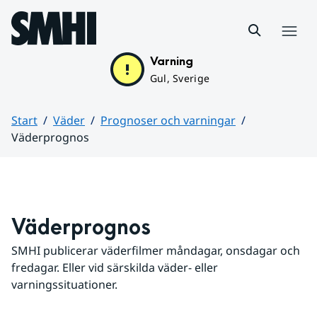
Hoppa till sidans innehåll
Meny
Varning
Gul, Sverige
Start
Väder
Prognoser och varningar
Väderprognos
Huvudinnehåll
Väderprognos
SMHI publicerar väderfilmer måndagar, onsdagar och 
fredagar. Eller vid särskilda väder- eller 
varningssituationer.