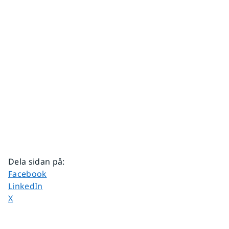
Dela sidan på
:
Dela sidan på
Facebook
Dela sidan på
LinkedIn
Dela sidan på
X