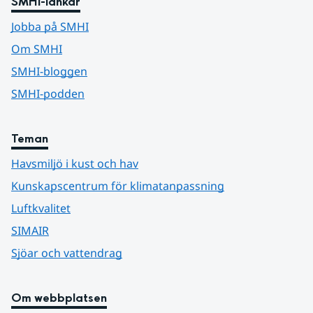
SMHI-länkar
Jobba på SMHI
Om SMHI
SMHI-bloggen
SMHI-podden
Teman
Havsmiljö i kust och hav
Kunskapscentrum för klimatanpassning
Luftkvalitet
SIMAIR
Sjöar och vattendrag
Om webbplatsen