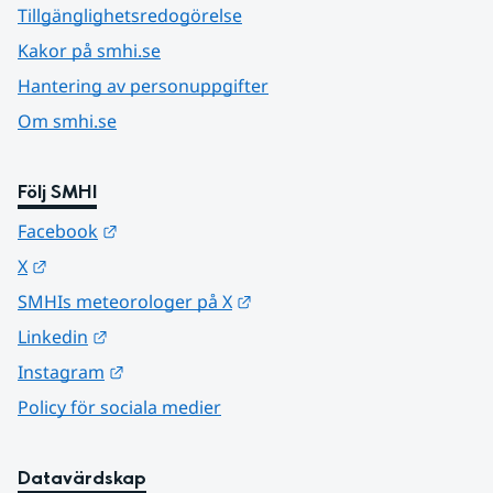
Tillgänglighetsredogörelse
Kakor på smhi.se
Hantering av personuppgifter
Om smhi.se
Följ SMHI
Länk till annan webbplats.
Facebook
Länk till annan webbplats.
X
Länk till annan webbplats.
SMHIs meteorologer på X
Länk till annan webbplats.
Linkedin
Länk till annan webbplats.
Instagram
Policy för sociala medier
Datavärdskap