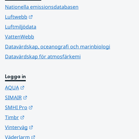
Nationella emissionsdatabasen
Länk till annan webbplats.
Luftwebb
Luftmiljödata
VattenWebb
Datavärdskap, oceanografi och marinbiologi
Datavärdskap för atmosfärkemi
Logga in
Länk till annan webbplats.
AQUA
Länk till annan webbplats.
SIMAIR
Länk till annan webbplats.
SMHI Pro
Länk till annan webbplats.
Timbr
Länk till annan webbplats.
Vinterväg
Länk till annan webbplats.
Väderlarm