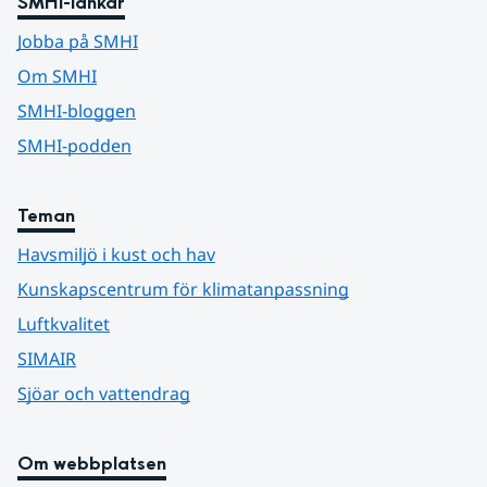
SMHI-länkar
Jobba på SMHI
Om SMHI
SMHI-bloggen
SMHI-podden
Teman
Havsmiljö i kust och hav
Kunskapscentrum för klimatanpassning
Luftkvalitet
SIMAIR
Sjöar och vattendrag
Om webbplatsen