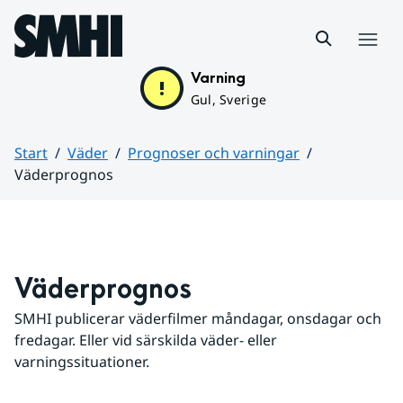
Hoppa till sidans innehåll
Meny
Varning
Gul, Sverige
Start
Väder
Prognoser och varningar
Väderprognos
Huvudinnehåll
Väderprognos
SMHI publicerar väderfilmer måndagar, onsdagar och 
fredagar. Eller vid särskilda väder- eller 
varningssituationer.