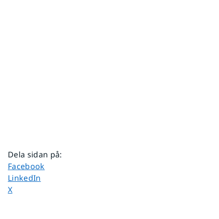
Dela sidan på
:
Dela sidan på
Facebook
Dela sidan på
LinkedIn
Dela sidan på
X