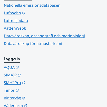
Nationella emissionsdatabasen
Länk till annan webbplats.
Luftwebb
Luftmiljödata
VattenWebb
Datavärdskap, oceanografi och marinbiologi
Datavärdskap för atmosfärkemi
Logga in
Länk till annan webbplats.
AQUA
Länk till annan webbplats.
SIMAIR
Länk till annan webbplats.
SMHI Pro
Länk till annan webbplats.
Timbr
Länk till annan webbplats.
Vinterväg
Länk till annan webbplats.
Väderlarm