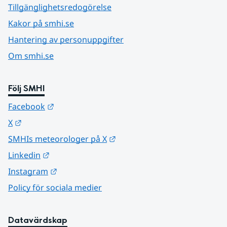
Tillgänglighetsredogörelse
Kakor på smhi.se
Hantering av personuppgifter
Om smhi.se
Följ SMHI
Länk till annan webbplats.
Facebook
Länk till annan webbplats.
X
Länk till annan webbplats.
SMHIs meteorologer på X
Länk till annan webbplats.
Linkedin
Länk till annan webbplats.
Instagram
Policy för sociala medier
Datavärdskap