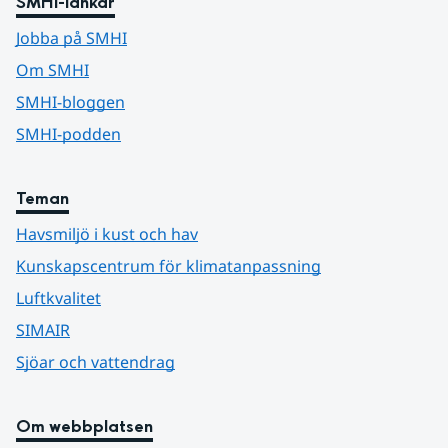
SMHI-länkar
Jobba på SMHI
Om SMHI
SMHI-bloggen
SMHI-podden
Teman
Havsmiljö i kust och hav
Kunskapscentrum för klimatanpassning
Luftkvalitet
SIMAIR
Sjöar och vattendrag
Om webbplatsen