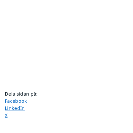
Dela sidan på
:
Dela sidan på
Facebook
Dela sidan på
LinkedIn
Dela sidan på
X