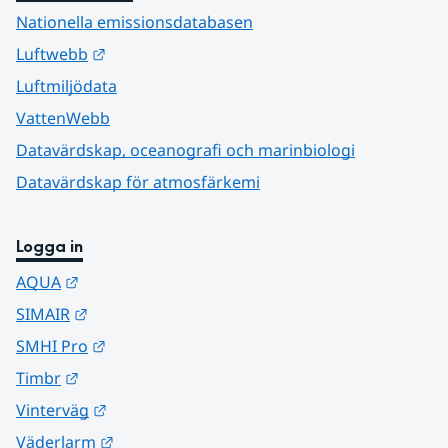
Nationella emissionsdatabasen
Länk till annan webbplats.
Luftwebb
Luftmiljödata
VattenWebb
Datavärdskap, oceanografi och marinbiologi
Datavärdskap för atmosfärkemi
Logga in
Länk till annan webbplats.
AQUA
Länk till annan webbplats.
SIMAIR
Länk till annan webbplats.
SMHI Pro
Länk till annan webbplats.
Timbr
Länk till annan webbplats.
Vinterväg
Länk till annan webbplats.
Väderlarm