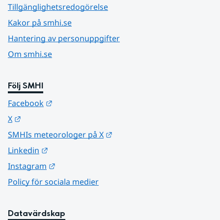
Tillgänglighetsredogörelse
Kakor på smhi.se
Hantering av personuppgifter
Om smhi.se
Följ SMHI
Länk till annan webbplats.
Facebook
Länk till annan webbplats.
X
Länk till annan webbplats.
SMHIs meteorologer på X
Länk till annan webbplats.
Linkedin
Länk till annan webbplats.
Instagram
Policy för sociala medier
Datavärdskap