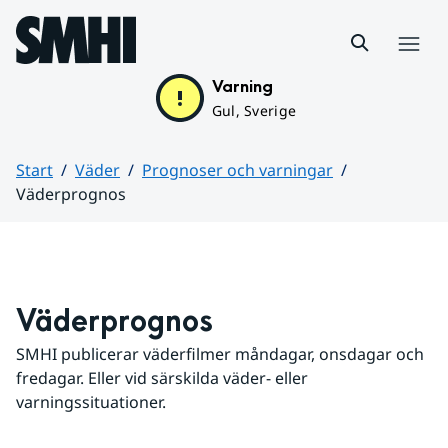
Hoppa till sidans innehåll
Meny
Varning
Gul, Sverige
Start
Väder
Prognoser och varningar
Väderprognos
Huvudinnehåll
Väderprognos
SMHI publicerar väderfilmer måndagar, onsdagar och 
fredagar. Eller vid särskilda väder- eller 
varningssituationer.