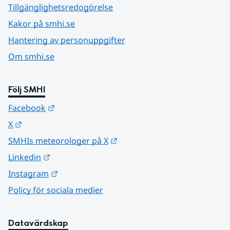
Tillgänglighetsredogörelse
Kakor på smhi.se
Hantering av personuppgifter
Om smhi.se
Följ SMHI
Länk till annan webbplats.
Facebook
Länk till annan webbplats.
X
Länk till annan webbplats.
SMHIs meteorologer på X
Länk till annan webbplats.
Linkedin
Länk till annan webbplats.
Instagram
Policy för sociala medier
Datavärdskap