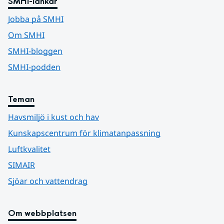
SMHI-länkar
Jobba på SMHI
Om SMHI
SMHI-bloggen
SMHI-podden
Teman
Havsmiljö i kust och hav
Kunskapscentrum för klimatanpassning
Luftkvalitet
SIMAIR
Sjöar och vattendrag
Om webbplatsen