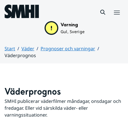
Hoppa till sidans innehåll
Meny
Varning
Gul, Sverige
Start
Väder
Prognoser och varningar
Väderprognos
Huvudinnehåll
Väderprognos
SMHI publicerar väderfilmer måndagar, onsdagar och 
fredagar. Eller vid särskilda väder- eller 
varningssituationer.