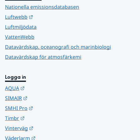
Nationella emissionsdatabasen
Länk till annan webbplats.
Luftwebb
Luftmiljödata
VattenWebb
Datavärdskap, oceanografi och marinbiologi
Datavärdskap för atmosfärkemi
Logga in
Länk till annan webbplats.
AQUA
Länk till annan webbplats.
SIMAIR
Länk till annan webbplats.
SMHI Pro
Länk till annan webbplats.
Timbr
Länk till annan webbplats.
Vinterväg
Länk till annan webbplats.
Väderlarm