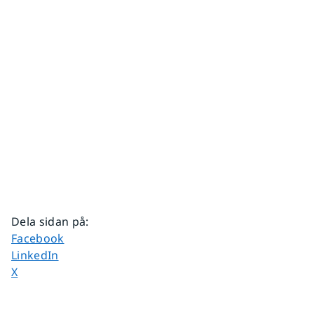
Dela sidan på
:
Dela sidan på
Facebook
Dela sidan på
LinkedIn
Dela sidan på
X