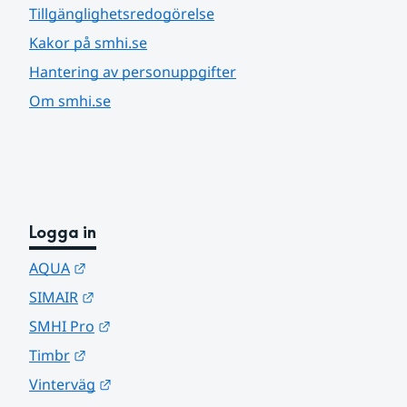
Tillgänglighetsredogörelse
Kakor på smhi.se
Hantering av personuppgifter
Om smhi.se
Logga in
Länk till annan webbplats.
AQUA
Länk till annan webbplats.
SIMAIR
Länk till annan webbplats.
SMHI Pro
Länk till annan webbplats.
Timbr
Länk till annan webbplats.
Vinterväg