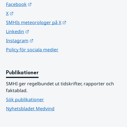
Länk till annan webbplats.
Facebook
Länk till annan webbplats.
X
Länk till annan webbplats.
SMHIs meteorologer på X
Länk till annan webbplats.
Linkedin
Länk till annan webbplats.
Instagram
Policy för sociala medier
Publikationer
SMHI ger regelbundet ut tidskrifter, rapporter och 
faktablad.
Sök publikationer
Nyhetsbladet Medvind