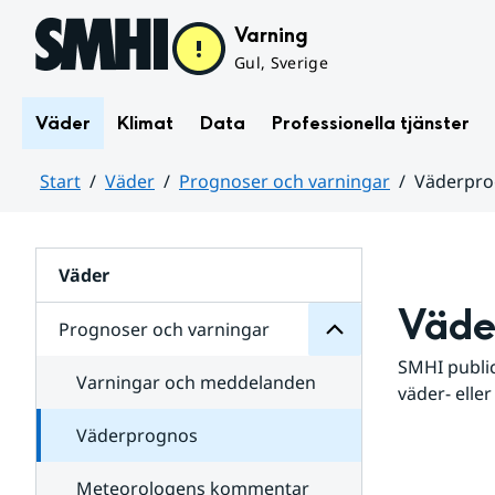
Hoppa till sidans innehåll
Varning
Gul, Sverige
Väder
Klimat
Data
Professionella tjänster
Start
Väder
Prognoser och varningar
Väderpr
varningar
och
Huvudinnehåll
Prognoser
för
Undersidor
Väder
Väde
Prognoser och varningar
SMHI public
Varningar och meddelanden
väder- eller
Väderprognos
Meteorologens kommentar