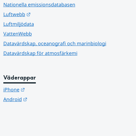
Nationella emissionsdatabasen
Länk till annan webbplats.
Luftwebb
Luftmiljödata
VattenWebb
Datavärdskap, oceanografi och marinbiologi
Datavärdskap för atmosfärkemi
Väderappar
Länk till annan webbplats.
iPhone
Länk till annan webbplats.
Android