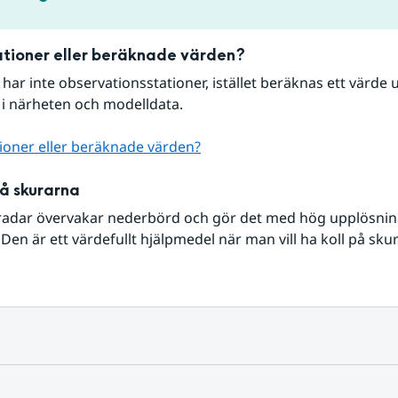
tioner eller beräknade värden?
r har inte observationsstationer, istället beräknas ett värde u
 i närheten och modelldata.
ioner eller beräknade värden?
på skurarna
radar övervakar nederbörd och gör det med hög upplösning 
Den är ett värdefullt hjälpmedel när man vill ha koll på sku