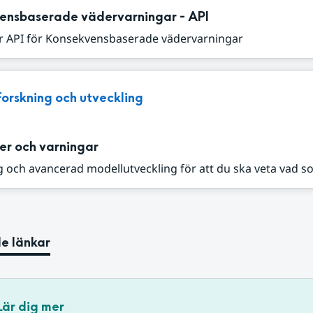
ensbaserade vädervarningar - API
r API för Konsekvensbaserade vädervarningar
Forskning och utveckling
er och varningar
 och avancerad modellutveckling för att du ska veta vad s
e länkar
Lär dig mer