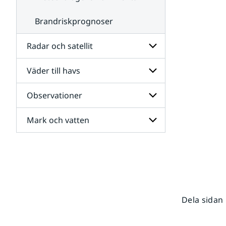
Brandriskprognoser
Radar och satellit
Väder till havs
Undersidor
för
Radar
Observationer
Undersidor
och
för
satellit
Väder
Mark och vatten
Undersidor
till
för
havs
Observationer
Undersidor
för
Mark
och
vatten
Dela sidan