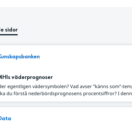
e sidor
Kunskapsbanken
MHIs väderprognoser
der egentligen vädersymbolen? Vad avser ”känns som”-tem
ka du förstå nederbördsprognosens procentsiffror? I denna
Data