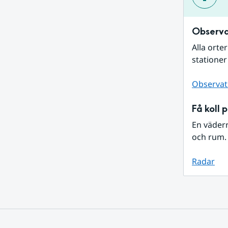
Observa
Alla orte
stationer
Observat
Få koll 
En väder
och rum. 
Radar