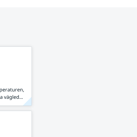
peraturen,
 vägled...