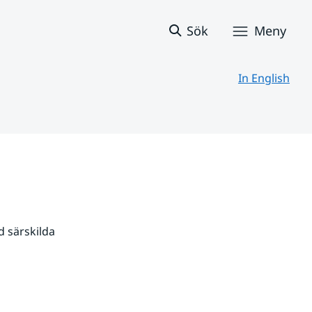
Sök
Meny
In English
 särskilda 