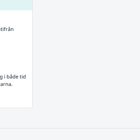
tifrån 
i både tid 
rarna.