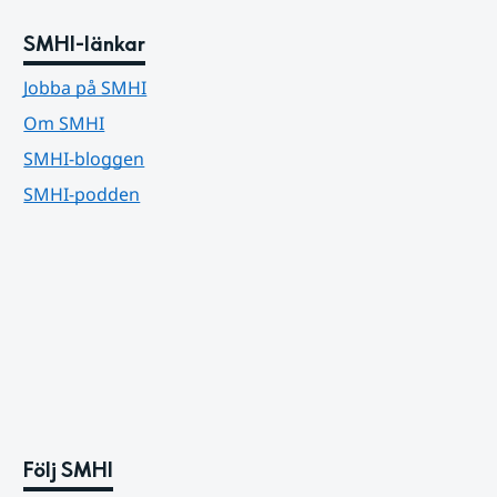
SMHI-länkar
Jobba på SMHI
Om SMHI
SMHI-bloggen
SMHI-podden
Följ SMHI