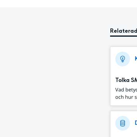
Relaterad
Tolka S
Vad bety
och hur s