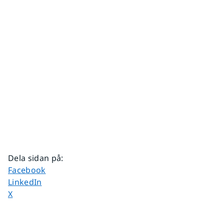
Dela sidan på
:
Dela sidan på
Facebook
Dela sidan på
LinkedIn
Dela sidan på
X