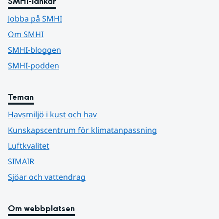
SMHI-länkar
Jobba på SMHI
Om SMHI
SMHI-bloggen
SMHI-podden
Teman
Havsmiljö i kust och hav
Kunskapscentrum för klimatanpassning
Luftkvalitet
SIMAIR
Sjöar och vattendrag
Om webbplatsen