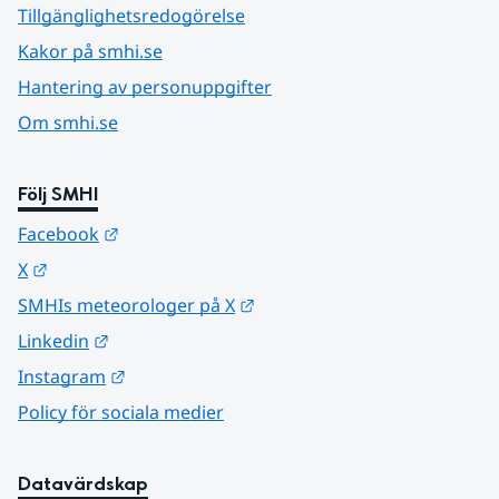
Tillgänglighetsredogörelse
Kakor på smhi.se
Hantering av personuppgifter
Om smhi.se
Följ SMHI
Länk till annan webbplats.
Facebook
Länk till annan webbplats.
X
Länk till annan webbplats.
SMHIs meteorologer på X
Länk till annan webbplats.
Linkedin
Länk till annan webbplats.
Instagram
Policy för sociala medier
Datavärdskap