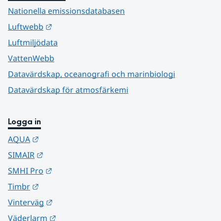
Nationella emissionsdatabasen
Länk till annan webbplats.
Luftwebb
Luftmiljödata
VattenWebb
Datavärdskap, oceanografi och marinbiologi
Datavärdskap för atmosfärkemi
Logga in
Länk till annan webbplats.
AQUA
Länk till annan webbplats.
SIMAIR
Länk till annan webbplats.
SMHI Pro
Länk till annan webbplats.
Timbr
Länk till annan webbplats.
Vinterväg
Länk till annan webbplats.
Väderlarm