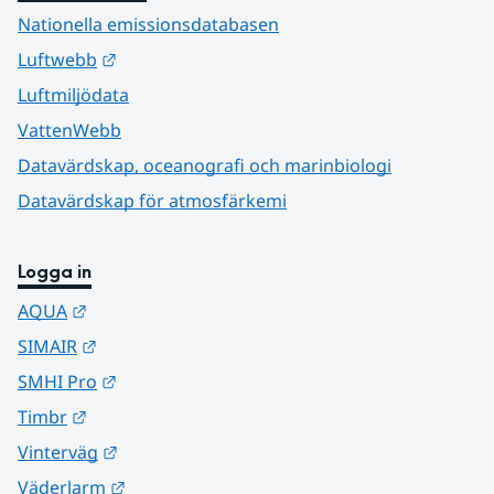
Nationella emissionsdatabasen
Länk till annan webbplats.
Luftwebb
Luftmiljödata
VattenWebb
Datavärdskap, oceanografi och marinbiologi
Datavärdskap för atmosfärkemi
Logga in
Länk till annan webbplats.
AQUA
Länk till annan webbplats.
SIMAIR
Länk till annan webbplats.
SMHI Pro
Länk till annan webbplats.
Timbr
Länk till annan webbplats.
Vinterväg
Länk till annan webbplats.
Väderlarm