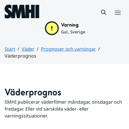
Hoppa till sidans innehåll
Meny
Varning
Gul, Sverige
Start
Väder
Prognoser och varningar
Väderprognos
Huvudinnehåll
Väderprognos
SMHI publicerar väderfilmer måndagar, onsdagar och 
fredagar. Eller vid särskilda väder- eller 
varningssituationer.