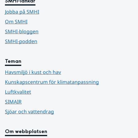
SMHI-länkar
Jobba på SMHI
Om SMHI
SMHI-bloggen
SMHI-podden
Teman
Havsmiljö i kust och hav
Kunskapscentrum för klimatanpassning
Luftkvalitet
SIMAIR
Sjöar och vattendrag
Om webbplatsen