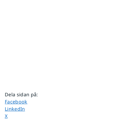
Dela sidan på
:
Dela sidan på
Facebook
Dela sidan på
LinkedIn
Dela sidan på
X