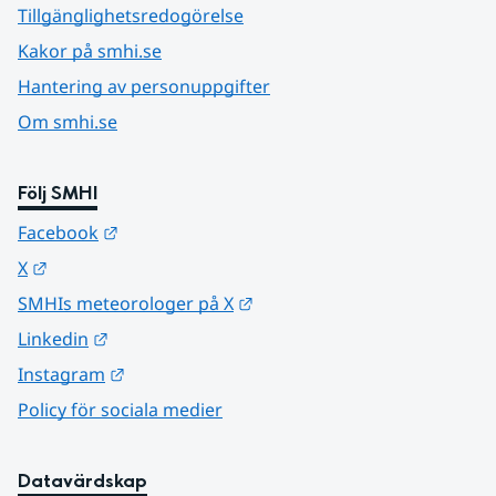
Tillgänglighetsredogörelse
Kakor på smhi.se
Hantering av personuppgifter
Om smhi.se
Följ SMHI
Länk till annan webbplats.
Facebook
Länk till annan webbplats.
X
Länk till annan webbplats.
SMHIs meteorologer på X
Länk till annan webbplats.
Linkedin
Länk till annan webbplats.
Instagram
Policy för sociala medier
Datavärdskap