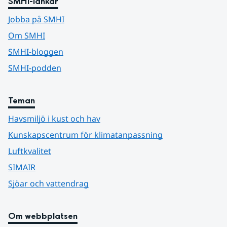
SMHI-länkar
Jobba på SMHI
Om SMHI
SMHI-bloggen
SMHI-podden
Teman
Havsmiljö i kust och hav
Kunskapscentrum för klimatanpassning
Luftkvalitet
SIMAIR
Sjöar och vattendrag
Om webbplatsen