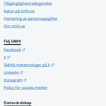
Tillgänglighetsredogörelse
Kakor på smhi.se
Hantering av personuppgifter
Om smhi.se
Följ SMHI
Länk till annan webbplats.
Facebook
Länk till annan webbplats.
X
Länk till annan webbplats.
SMHIs meteorologer på X
Länk till annan webbplats.
Linkedin
Länk till annan webbplats.
Instagram
Policy för sociala medier
Datavärdskap