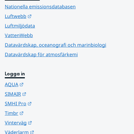
Nationella emissionsdatabasen
Länk till annan webbplats.
Luftwebb
Luftmiljödata
VattenWebb
Datavärdskap, oceanografi och marinbiologi
Datavärdskap för atmosfärkemi
Logga in
Länk till annan webbplats.
AQUA
Länk till annan webbplats.
SIMAIR
Länk till annan webbplats.
SMHI Pro
Länk till annan webbplats.
Timbr
Länk till annan webbplats.
Vinterväg
Länk till annan webbplats.
Väderlarm