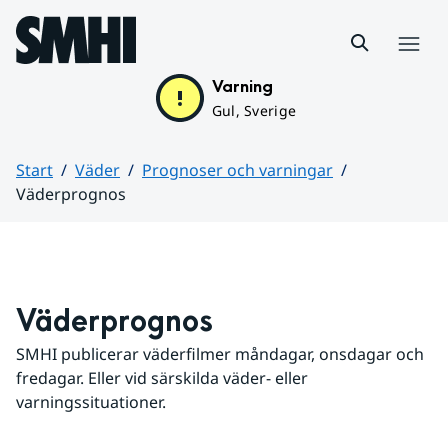
Hoppa till sidans innehåll
Meny
Varning
Gul, Sverige
Start
Väder
Prognoser och varningar
Väderprognos
Huvudinnehåll
Väderprognos
SMHI publicerar väderfilmer måndagar, onsdagar och 
fredagar. Eller vid särskilda väder- eller 
varningssituationer.