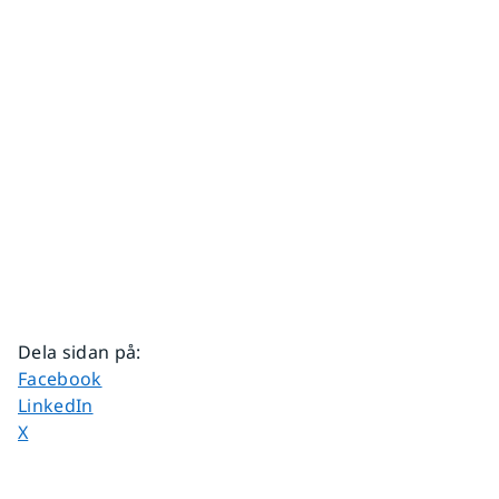
Dela sidan på
:
Dela sidan på
Facebook
Dela sidan på
LinkedIn
Dela sidan på
X