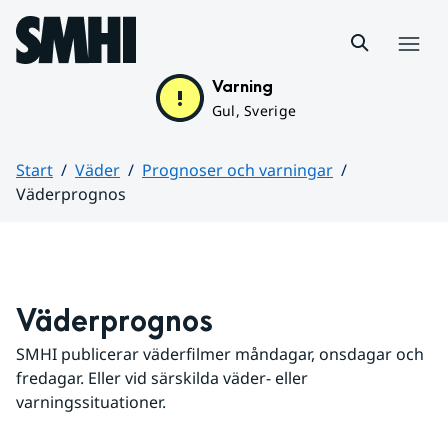
Hoppa till sidans innehåll
Meny
Varning
Gul, Sverige
Start
Väder
Prognoser och varningar
Väderprognos
Huvudinnehåll
Väderprognos
SMHI publicerar väderfilmer måndagar, onsdagar och 
fredagar. Eller vid särskilda väder- eller 
varningssituationer.