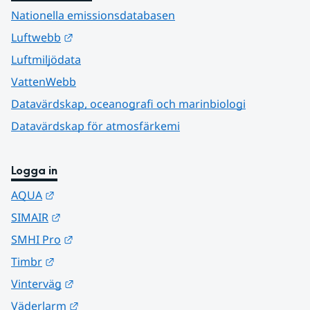
Nationella emissionsdatabasen
Länk till annan webbplats.
Luftwebb
Luftmiljödata
VattenWebb
Datavärdskap, oceanografi och marinbiologi
Datavärdskap för atmosfärkemi
Logga in
Länk till annan webbplats.
AQUA
Länk till annan webbplats.
SIMAIR
Länk till annan webbplats.
SMHI Pro
Länk till annan webbplats.
Timbr
Länk till annan webbplats.
Vinterväg
Länk till annan webbplats.
Väderlarm