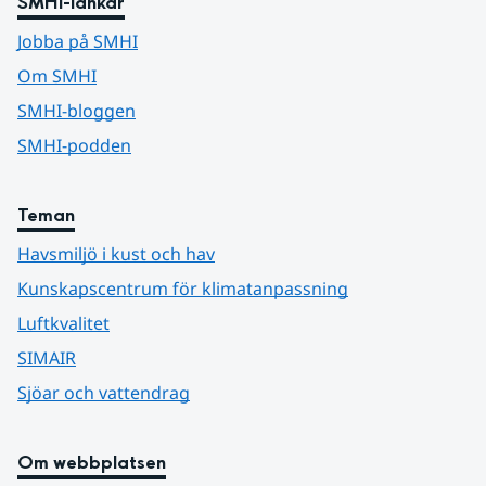
SMHI-länkar
Jobba på SMHI
Om SMHI
SMHI-bloggen
SMHI-podden
Teman
Havsmiljö i kust och hav
Kunskapscentrum för klimatanpassning
Luftkvalitet
SIMAIR
Sjöar och vattendrag
Om webbplatsen