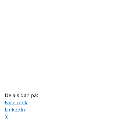
Dela sidan på
:
Dela sidan på
Facebook
Dela sidan på
LinkedIn
Dela sidan på
X