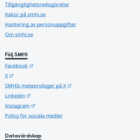
Tillgänglighetsredogörelse
Kakor på smhi.se
Hantering av personuppgifter
Om smhi.se
Följ SMHI
Länk till annan webbplats.
Facebook
Länk till annan webbplats.
X
Länk till annan webbplats.
SMHIs meteorologer på X
Länk till annan webbplats.
Linkedin
Länk till annan webbplats.
Instagram
Policy för sociala medier
Datavärdskap