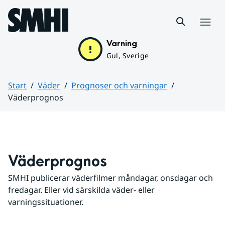
Hoppa till sidans innehåll
Meny
Varning
Gul, Sverige
Start
Väder
Prognoser och varningar
Väderprognos
Huvudinnehåll
Väderprognos
SMHI publicerar väderfilmer måndagar, onsdagar och 
fredagar. Eller vid särskilda väder- eller 
varningssituationer.