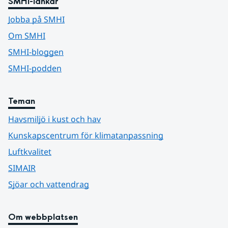
SMHI-länkar
Jobba på SMHI
Om SMHI
SMHI-bloggen
SMHI-podden
Teman
Havsmiljö i kust och hav
Kunskapscentrum för klimatanpassning
Luftkvalitet
SIMAIR
Sjöar och vattendrag
Om webbplatsen