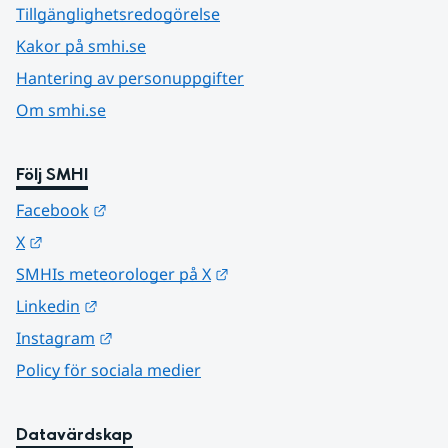
Tillgänglighetsredogörelse
Kakor på smhi.se
Hantering av personuppgifter
Om smhi.se
Följ SMHI
Länk till annan webbplats.
Facebook
Länk till annan webbplats.
X
Länk till annan webbplats.
SMHIs meteorologer på X
Länk till annan webbplats.
Linkedin
Länk till annan webbplats.
Instagram
Policy för sociala medier
Datavärdskap