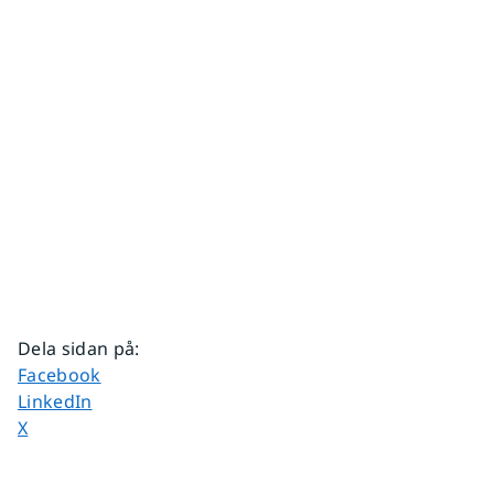
Dela sidan på
:
Dela sidan på
Facebook
Dela sidan på
LinkedIn
Dela sidan på
X