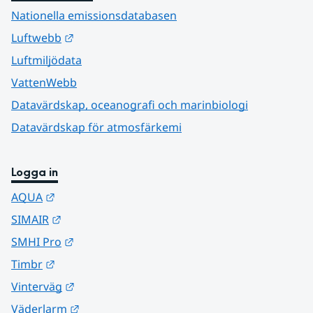
Nationella emissionsdatabasen
Länk till annan webbplats.
Luftwebb
Luftmiljödata
VattenWebb
Datavärdskap, oceanografi och marinbiologi
Datavärdskap för atmosfärkemi
Logga in
Länk till annan webbplats.
AQUA
Länk till annan webbplats.
SIMAIR
Länk till annan webbplats.
SMHI Pro
Länk till annan webbplats.
Timbr
Länk till annan webbplats.
Vinterväg
Länk till annan webbplats.
Väderlarm