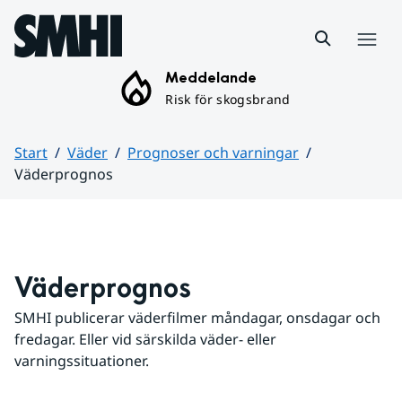
Hoppa till sidans innehåll
Meny
Meddelande
Risk för skogsbrand
Start
Väder
Prognoser och varningar
Väderprognos
Huvudinnehåll
Väderprognos
SMHI publicerar väderfilmer måndagar, onsdagar och 
fredagar. Eller vid särskilda väder- eller 
varningssituationer.