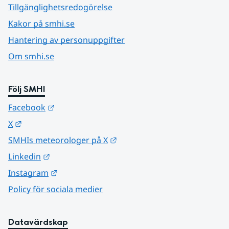
Tillgänglighetsredogörelse
Kakor på smhi.se
Hantering av personuppgifter
Om smhi.se
Följ SMHI
Länk till annan webbplats.
Facebook
Länk till annan webbplats.
X
Länk till annan webbplats.
SMHIs meteorologer på X
Länk till annan webbplats.
Linkedin
Länk till annan webbplats.
Instagram
Policy för sociala medier
Datavärdskap