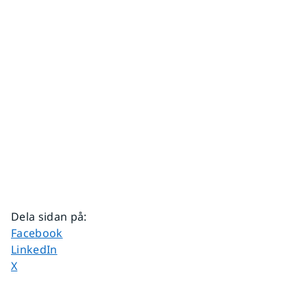
Dela sidan på
:
Dela sidan på
Facebook
Dela sidan på
LinkedIn
Dela sidan på
X