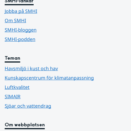
SMHI-länkar
Jobba på SMHI
Om SMHI
SMHI-bloggen
SMHI-podden
Teman
Havsmiljö i kust och hav
Kunskapscentrum för klimatanpassning
Luftkvalitet
SIMAIR
Sjöar och vattendrag
Om webbplatsen