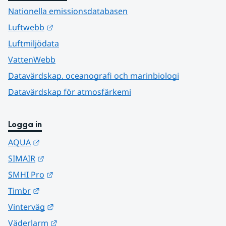
Nationella emissionsdatabasen
Länk till annan webbplats.
Luftwebb
Luftmiljödata
VattenWebb
Datavärdskap, oceanografi och marinbiologi
Datavärdskap för atmosfärkemi
Logga in
Länk till annan webbplats.
AQUA
Länk till annan webbplats.
SIMAIR
Länk till annan webbplats.
SMHI Pro
Länk till annan webbplats.
Timbr
Länk till annan webbplats.
Vinterväg
Länk till annan webbplats.
Väderlarm