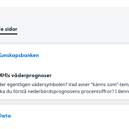
e sidor
Kunskapsbanken
MHIs väderprognoser
der egentligen vädersymbolen? Vad avser ”känns som”-tem
ka du förstå nederbördsprognosens procentsiffror? I denna
Data