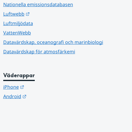
Nationella emissionsdatabasen
Länk till annan webbplats.
Luftwebb
Luftmiljödata
VattenWebb
Datavärdskap, oceanografi och marinbiologi
Datavärdskap för atmosfärkemi
Väderappar
Länk till annan webbplats.
iPhone
Länk till annan webbplats.
Android