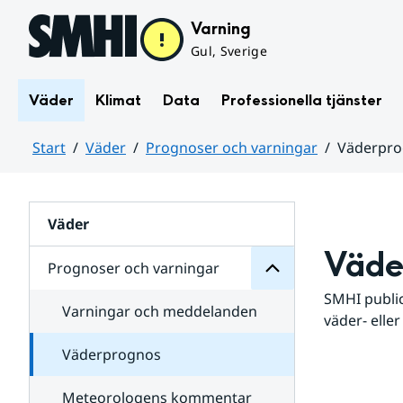
Hoppa till sidans innehåll
Varning
Gul, Sverige
Väder
Klimat
Data
Professionella tjänster
Start
Väder
Prognoser och varningar
Väderpr
varningar
och
Huvudinnehåll
Prognoser
för
Undersidor
Väder
Väde
Prognoser och varningar
SMHI public
Varningar och meddelanden
väder- eller
Väderprognos
Meteorologens kommentar