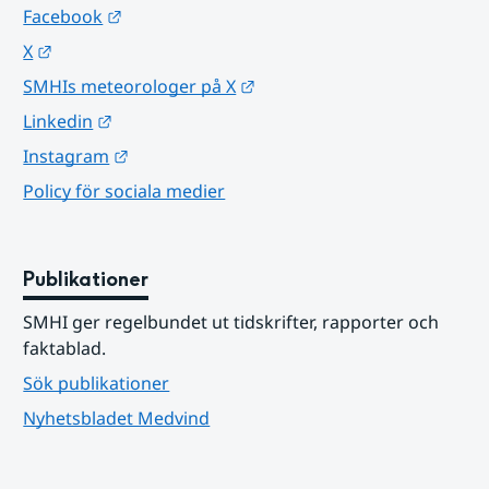
Länk till annan webbplats.
Facebook
Länk till annan webbplats.
X
Länk till annan webbplats.
SMHIs meteorologer på X
Länk till annan webbplats.
Linkedin
Länk till annan webbplats.
Instagram
Policy för sociala medier
Publikationer
SMHI ger regelbundet ut tidskrifter, rapporter och 
faktablad.
Sök publikationer
Nyhetsbladet Medvind