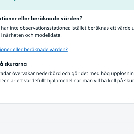
tioner eller beräknade värden?
r har inte observationsstationer, istället beräknas ett värde u
 i närheten och modelldata.
ioner eller beräknade värden?
på skurarna
radar övervakar nederbörd och gör det med hög upplösning 
Den är ett värdefullt hjälpmedel när man vill ha koll på sku