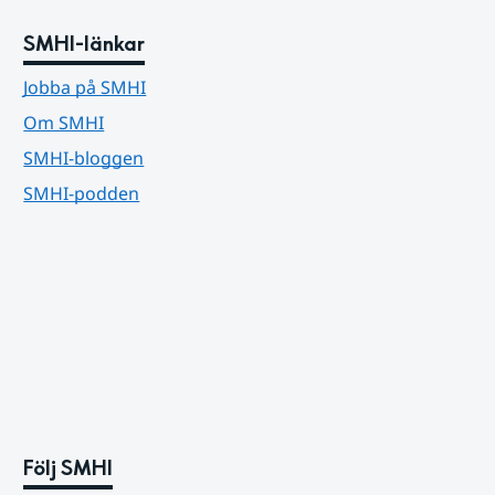
SMHI-länkar
Jobba på SMHI
Om SMHI
SMHI-bloggen
SMHI-podden
Följ SMHI