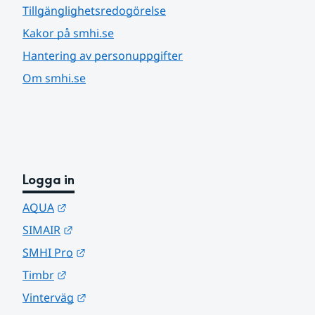
Tillgänglighetsredogörelse
Kakor på smhi.se
Hantering av personuppgifter
Om smhi.se
Logga in
Länk till annan webbplats.
AQUA
Länk till annan webbplats.
SIMAIR
Länk till annan webbplats.
SMHI Pro
Länk till annan webbplats.
Timbr
Länk till annan webbplats.
Vinterväg