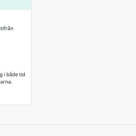
tifrån 
i både tid 
rarna.