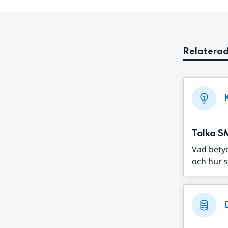
Relaterad
Tolka S
Vad bety
och hur s