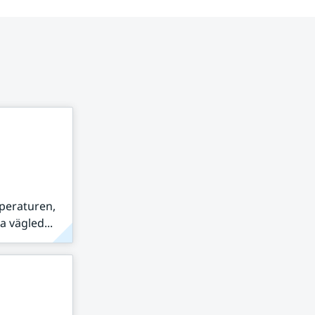
peraturen,
 vägled...