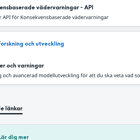
ensbaserade vädervarningar - API
r API för Konsekvensbaserade vädervarningar
Forskning och utveckling
er och varningar
 och avancerad modellutveckling för att du ska veta vad s
e länkar
Lär dig mer