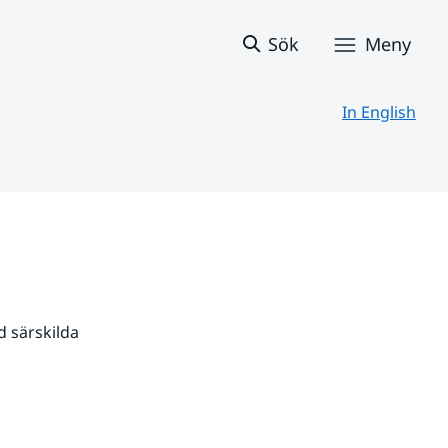
Sök
Meny
In English
 särskilda 