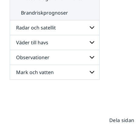
Brandriskprognoser
Radar och satellit
Väder till havs
Undersidor
för
Radar
Observationer
Undersidor
och
för
satellit
Väder
Mark och vatten
Undersidor
till
för
havs
Observationer
Undersidor
för
Mark
och
vatten
Dela sidan