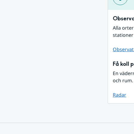
Observa
Alla orte
stationer
Observat
Få koll 
En väder
och rum. 
Radar