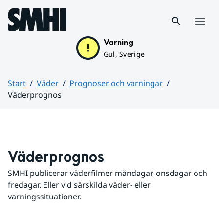
Hoppa till sidans innehåll
Meny
Varning
Gul, Sverige
Start
Väder
Prognoser och varningar
Väderprognos
Huvudinnehåll
Väderprognos
SMHI publicerar väderfilmer måndagar, onsdagar och 
fredagar. Eller vid särskilda väder- eller 
varningssituationer.