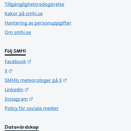
Tillgänglighetsredogörelse
Kakor på smhi.se
Hantering av personuppgifter
Om smhi.se
Följ SMHI
Länk till annan webbplats.
Facebook
Länk till annan webbplats.
X
Länk till annan webbplats.
SMHIs meteorologer på X
Länk till annan webbplats.
Linkedin
Länk till annan webbplats.
Instagram
Policy för sociala medier
Datavärdskap