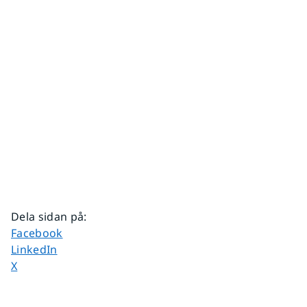
Dela sidan på
:
Dela sidan på
Facebook
Dela sidan på
LinkedIn
Dela sidan på
X