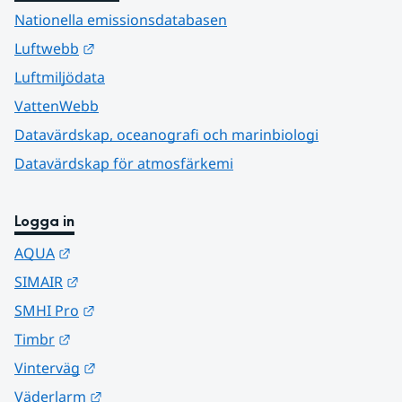
Nationella emissionsdatabasen
Länk till annan webbplats.
Luftwebb
Luftmiljödata
VattenWebb
Datavärdskap, oceanografi och marinbiologi
Datavärdskap för atmosfärkemi
Logga in
Länk till annan webbplats.
AQUA
Länk till annan webbplats.
SIMAIR
Länk till annan webbplats.
SMHI Pro
Länk till annan webbplats.
Timbr
Länk till annan webbplats.
Vinterväg
Länk till annan webbplats.
Väderlarm