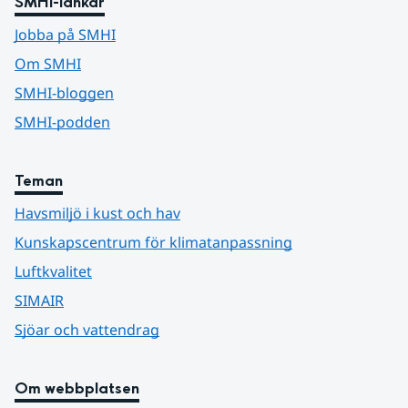
SMHI-länkar
Jobba på SMHI
Om SMHI
SMHI-bloggen
SMHI-podden
Teman
Havsmiljö i kust och hav
Kunskapscentrum för klimatanpassning
Luftkvalitet
SIMAIR
Sjöar och vattendrag
Om webbplatsen