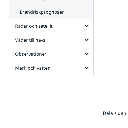
Brandriskprognoser
Radar och satellit
Väder till havs
Undersidor
för
Radar
Observationer
Undersidor
och
för
satellit
Väder
Mark och vatten
Undersidor
till
för
havs
Observationer
Undersidor
för
Mark
och
vatten
Dela sidan