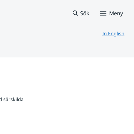
Sök
Meny
In English
 särskilda 