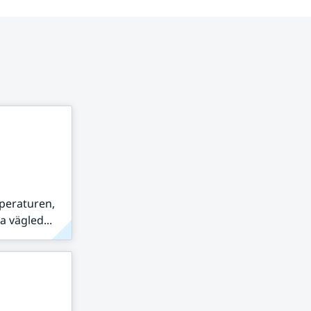
peraturen,
 vägled...