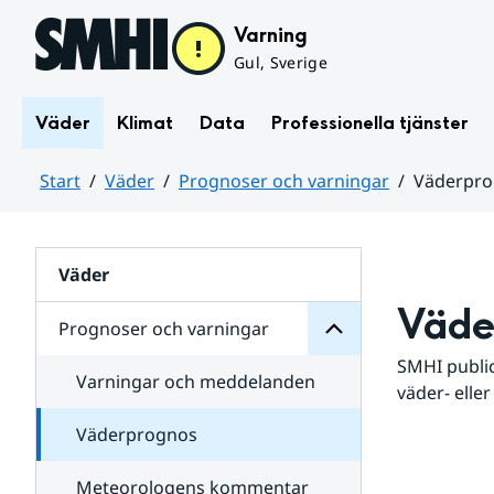
Hoppa till sidans innehåll
Varning
Gul, Sverige
Väder
Klimat
Data
Professionella tjänster
Start
Väder
Prognoser och varningar
Väderpr
varningar
och
Huvudinnehåll
Prognoser
för
Undersidor
Väder
Väde
Prognoser och varningar
SMHI public
Varningar och meddelanden
väder- eller
Väderprognos
Meteorologens kommentar