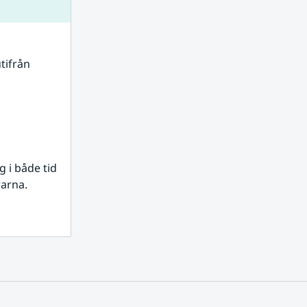
tifrån 
i både tid 
rarna.