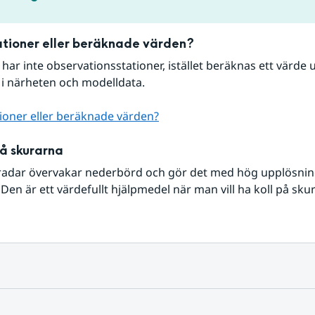
tioner eller beräknade värden?
r har inte observationsstationer, istället beräknas ett värde u
 i närheten och modelldata.
ioner eller beräknade värden?
på skurarna
radar övervakar nederbörd och gör det med hög upplösning 
Den är ett värdefullt hjälpmedel när man vill ha koll på sku