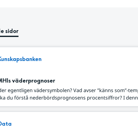
e sidor
Kunskapsbanken
MHIs väderprognoser
der egentligen vädersymbolen? Vad avser ”känns som”-tem
ka du förstå nederbördsprognosens procentsiffror? I denna
Data