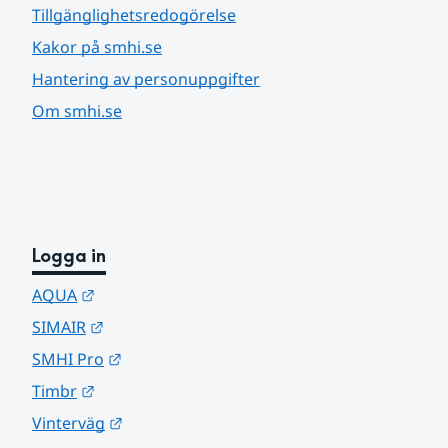
Tillgänglighetsredogörelse
Kakor på smhi.se
Hantering av personuppgifter
Om smhi.se
Logga in
Länk till annan webbplats.
AQUA
Länk till annan webbplats.
SIMAIR
Länk till annan webbplats.
SMHI Pro
Länk till annan webbplats.
Timbr
Länk till annan webbplats.
Vinterväg