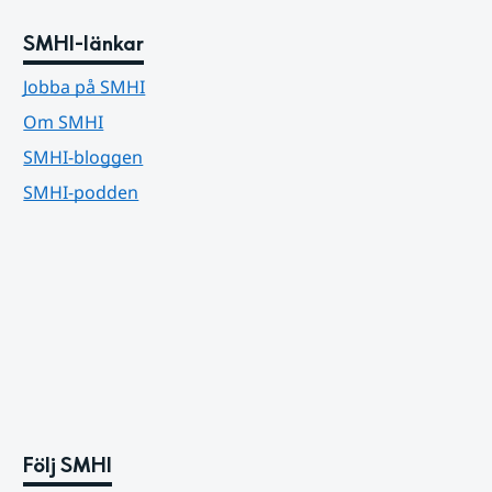
SMHI-länkar
Jobba på SMHI
Om SMHI
SMHI-bloggen
SMHI-podden
Följ SMHI