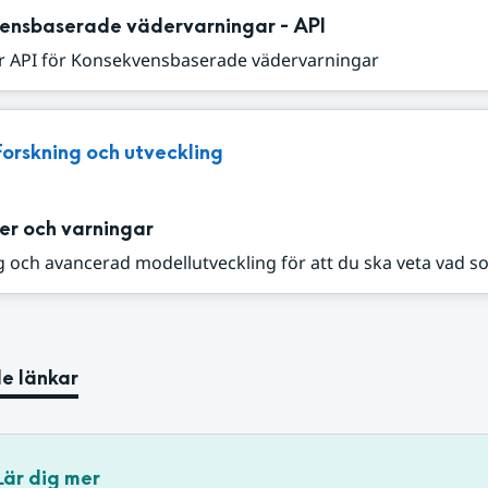
ensbaserade vädervarningar - API
r API för Konsekvensbaserade vädervarningar
Forskning och utveckling
er och varningar
 och avancerad modellutveckling för att du ska veta vad s
e länkar
Lär dig mer