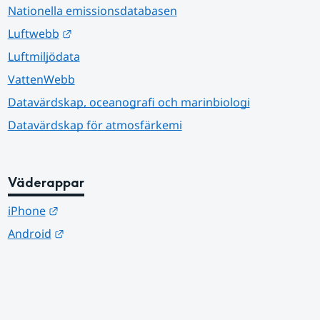
Nationella emissionsdatabasen
Länk till annan webbplats.
Luftwebb
Luftmiljödata
VattenWebb
Datavärdskap, oceanografi och marinbiologi
Datavärdskap för atmosfärkemi
Väderappar
Länk till annan webbplats.
iPhone
Länk till annan webbplats.
Android