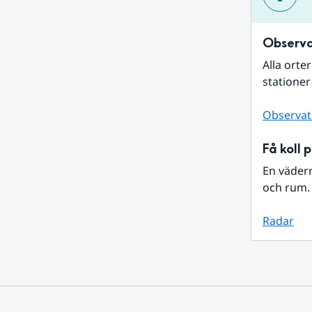
Observa
Alla orte
stationer
Observat
Få koll 
En väder
och rum. 
Radar