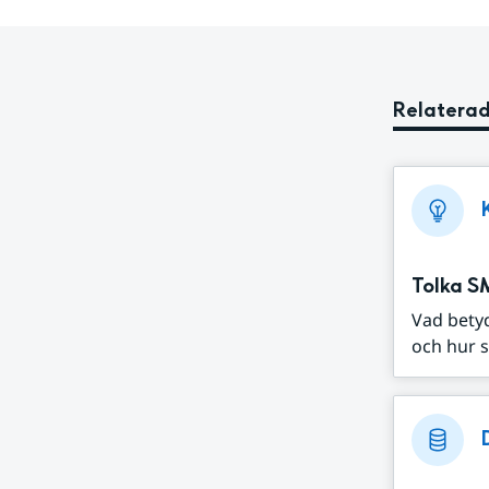
Relaterad
Tolka S
Vad bety
och hur s