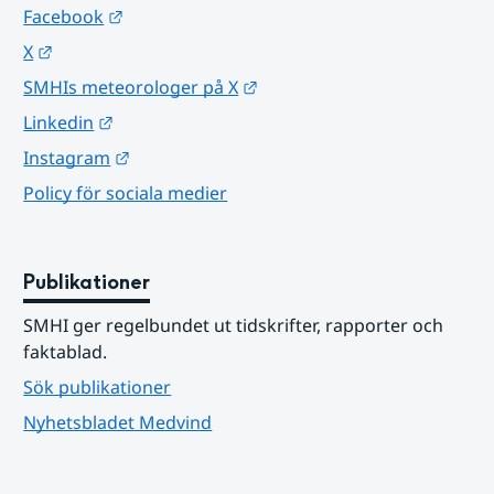
Länk till annan webbplats.
Facebook
Länk till annan webbplats.
X
Länk till annan webbplats.
SMHIs meteorologer på X
Länk till annan webbplats.
Linkedin
Länk till annan webbplats.
Instagram
Policy för sociala medier
Publikationer
SMHI ger regelbundet ut tidskrifter, rapporter och 
faktablad.
Sök publikationer
Nyhetsbladet Medvind