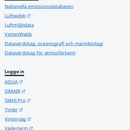
Nationella emissionsdatabasen
Länk till annan webbplats.
Luftwebb
Luftmiljödata
VattenWebb
Datavärdskap, oceanografi och marinbiologi
Datavärdskap för atmosfärkemi
Logga in
Länk till annan webbplats.
AQUA
Länk till annan webbplats.
SIMAIR
Länk till annan webbplats.
SMHI Pro
Länk till annan webbplats.
Timbr
Länk till annan webbplats.
Vinterväg
Länk till annan webbplats.
Väderlarm