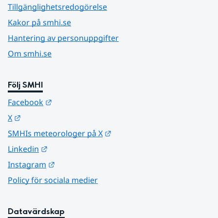
Tillgänglighetsredogörelse
Kakor på smhi.se
Hantering av personuppgifter
Om smhi.se
Följ SMHI
Länk till annan webbplats.
Facebook
Länk till annan webbplats.
X
Länk till annan webbplats.
SMHIs meteorologer på X
Länk till annan webbplats.
Linkedin
Länk till annan webbplats.
Instagram
Policy för sociala medier
Datavärdskap