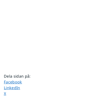
Dela sidan på
:
Dela sidan på
Facebook
Dela sidan på
LinkedIn
Dela sidan på
X