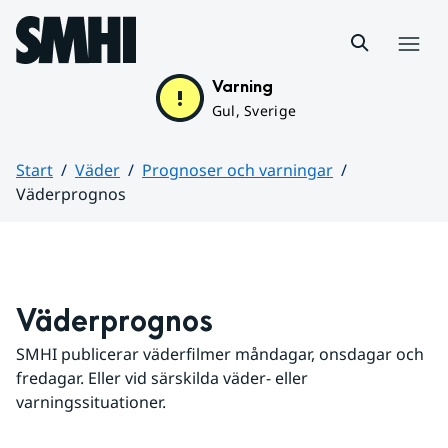
Hoppa till sidans innehåll
Meny
Varning
Gul, Sverige
Start
Väder
Prognoser och varningar
Väderprognos
Huvudinnehåll
Väderprognos
SMHI publicerar väderfilmer måndagar, onsdagar och 
fredagar. Eller vid särskilda väder- eller 
varningssituationer.