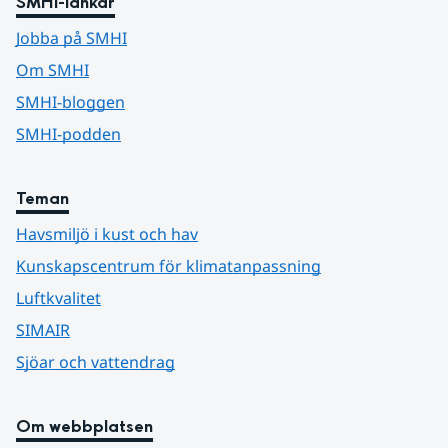
SMHI-länkar
Jobba på SMHI
Om SMHI
SMHI-bloggen
SMHI-podden
Teman
Havsmiljö i kust och hav
Kunskapscentrum för klimatanpassning
Luftkvalitet
SIMAIR
Sjöar och vattendrag
Om webbplatsen