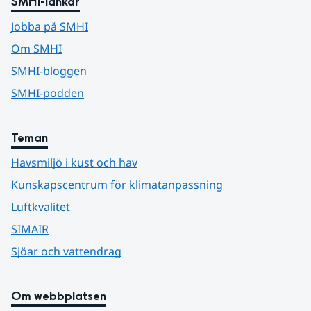
SMHI-länkar
Jobba på SMHI
Om SMHI
SMHI-bloggen
SMHI-podden
Teman
Havsmiljö i kust och hav
Kunskapscentrum för klimatanpassning
Luftkvalitet
SIMAIR
Sjöar och vattendrag
Om webbplatsen