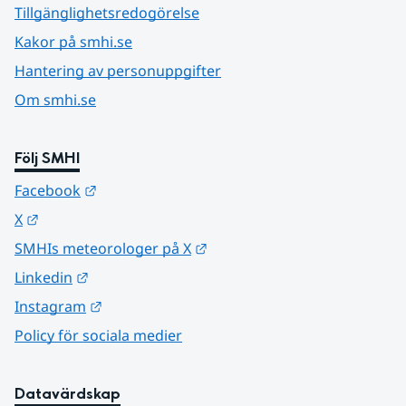
Tillgänglighetsredogörelse
Kakor på smhi.se
Hantering av personuppgifter
Om smhi.se
Följ SMHI
Länk till annan webbplats.
Facebook
Länk till annan webbplats.
X
Länk till annan webbplats.
SMHIs meteorologer på X
Länk till annan webbplats.
Linkedin
Länk till annan webbplats.
Instagram
Policy för sociala medier
Datavärdskap