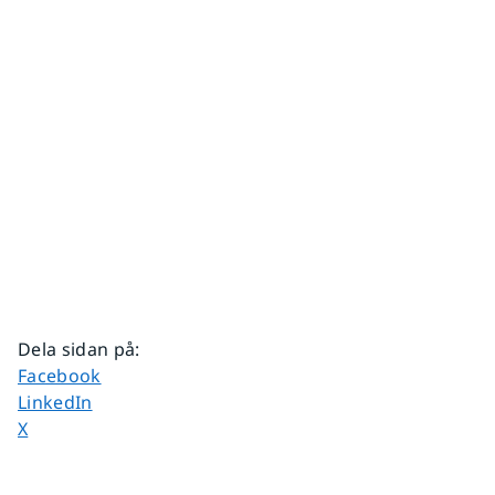
Dela sidan på
:
Dela sidan på
Facebook
Dela sidan på
LinkedIn
Dela sidan på
X