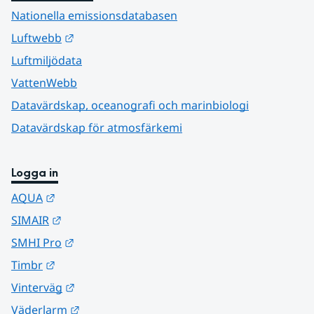
Nationella emissionsdatabasen
Länk till annan webbplats.
Luftwebb
Luftmiljödata
VattenWebb
Datavärdskap, oceanografi och marinbiologi
Datavärdskap för atmosfärkemi
Logga in
Länk till annan webbplats.
AQUA
Länk till annan webbplats.
SIMAIR
Länk till annan webbplats.
SMHI Pro
Länk till annan webbplats.
Timbr
Länk till annan webbplats.
Vinterväg
Länk till annan webbplats.
Väderlarm