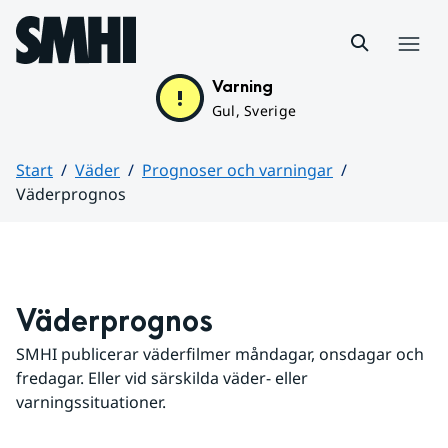
Hoppa till sidans innehåll
Meny
Varning
Gul, Sverige
Start
Väder
Prognoser och varningar
Väderprognos
Huvudinnehåll
Väderprognos
SMHI publicerar väderfilmer måndagar, onsdagar och 
fredagar. Eller vid särskilda väder- eller 
varningssituationer.