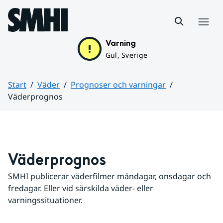
Hoppa till sidans innehåll
Meny
Varning
Gul, Sverige
Start
Väder
Prognoser och varningar
Väderprognos
Huvudinnehåll
Väderprognos
SMHI publicerar väderfilmer måndagar, onsdagar och 
fredagar. Eller vid särskilda väder- eller 
varningssituationer.