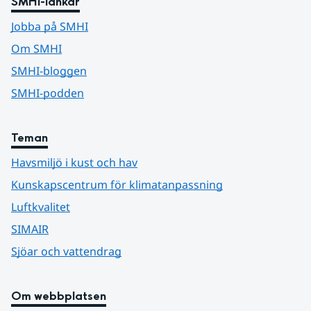
SMHI-länkar
Jobba på SMHI
Om SMHI
SMHI-bloggen
SMHI-podden
Teman
Havsmiljö i kust och hav
Kunskapscentrum för klimatanpassning
Luftkvalitet
SIMAIR
Sjöar och vattendrag
Om webbplatsen