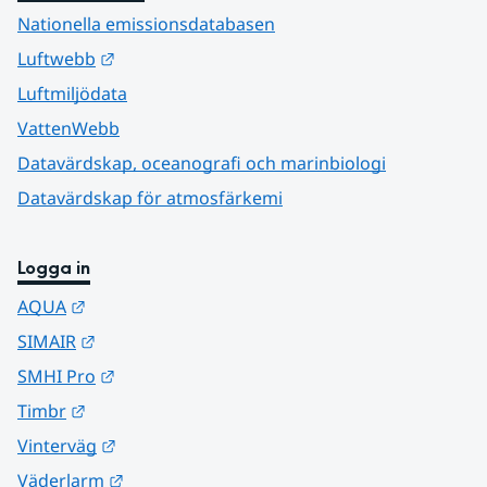
Nationella emissionsdatabasen
Länk till annan webbplats.
Luftwebb
Luftmiljödata
VattenWebb
Datavärdskap, oceanografi och marinbiologi
Datavärdskap för atmosfärkemi
Logga in
Länk till annan webbplats.
AQUA
Länk till annan webbplats.
SIMAIR
Länk till annan webbplats.
SMHI Pro
Länk till annan webbplats.
Timbr
Länk till annan webbplats.
Vinterväg
Länk till annan webbplats.
Väderlarm