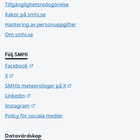
Tillgänglighetsredogörelse
Kakor på smhi.se
Hantering av personuppgifter
Om smhi.se
Följ SMHI
Länk till annan webbplats.
Facebook
Länk till annan webbplats.
X
Länk till annan webbplats.
SMHIs meteorologer på X
Länk till annan webbplats.
Linkedin
Länk till annan webbplats.
Instagram
Policy för sociala medier
Datavärdskap