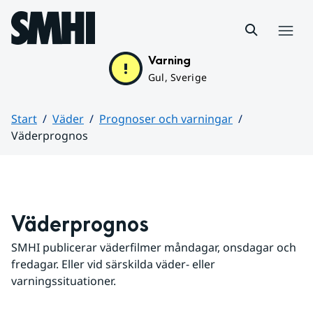
Hoppa till sidans innehåll
Meny
Varning
Gul, Sverige
Start
Väder
Prognoser och varningar
Väderprognos
Huvudinnehåll
Väderprognos
SMHI publicerar väderfilmer måndagar, onsdagar och 
fredagar. Eller vid särskilda väder- eller 
varningssituationer.