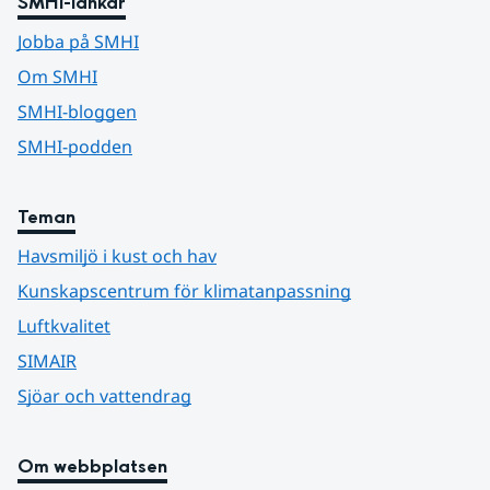
SMHI-länkar
Jobba på SMHI
Om SMHI
SMHI-bloggen
SMHI-podden
Teman
Havsmiljö i kust och hav
Kunskapscentrum för klimatanpassning
Luftkvalitet
SIMAIR
Sjöar och vattendrag
Om webbplatsen