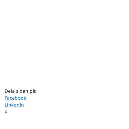
Dela sidan på
:
Dela sidan på
Facebook
Dela sidan på
LinkedIn
Dela sidan på
X