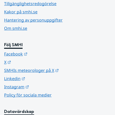
Tillgänglighetsredogörelse
Kakor på smhi.se
Hantering av personuppgifter
Om smhi.se
Följ SMHI
Länk till annan webbplats.
Facebook
Länk till annan webbplats.
X
Länk till annan webbplats.
SMHIs meteorologer på X
Länk till annan webbplats.
Linkedin
Länk till annan webbplats.
Instagram
Policy för sociala medier
Datavärdskap