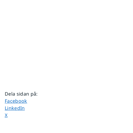
Dela sidan på
:
Dela sidan på
Facebook
Dela sidan på
LinkedIn
Dela sidan på
X