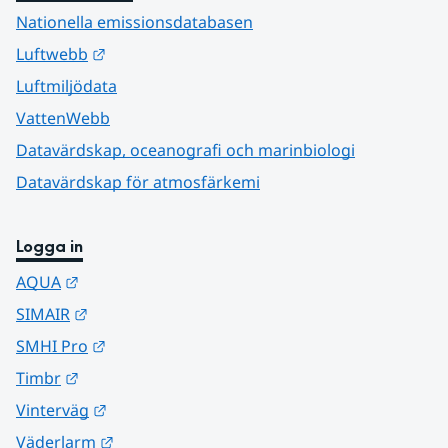
Nationella emissionsdatabasen
Länk till annan webbplats.
Luftwebb
Luftmiljödata
VattenWebb
Datavärdskap, oceanografi och marinbiologi
Datavärdskap för atmosfärkemi
Logga in
Länk till annan webbplats.
AQUA
Länk till annan webbplats.
SIMAIR
Länk till annan webbplats.
SMHI Pro
Länk till annan webbplats.
Timbr
Länk till annan webbplats.
Vinterväg
Länk till annan webbplats.
Väderlarm