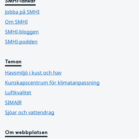
SMHI-länkar
Jobba på SMHI
Om SMHI
SMHI-bloggen
SMHI-podden
Teman
Havsmiljö i kust och hav
Kunskapscentrum för klimatanpassning
Luftkvalitet
SIMAIR
Sjöar och vattendrag
Om webbplatsen