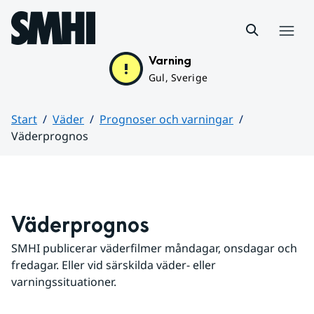
Hoppa till sidans innehåll
Meny
Varning
Gul, Sverige
Start
Väder
Prognoser och varningar
Väderprognos
Huvudinnehåll
Väderprognos
SMHI publicerar väderfilmer måndagar, onsdagar och 
fredagar. Eller vid särskilda väder- eller 
varningssituationer.