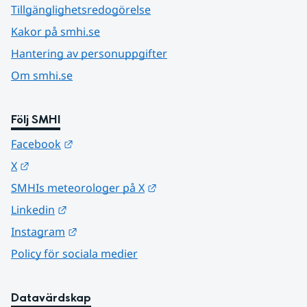
Tillgänglighetsredogörelse
Kakor på smhi.se
Hantering av personuppgifter
Om smhi.se
Följ SMHI
Länk till annan webbplats.
Facebook
Länk till annan webbplats.
X
Länk till annan webbplats.
SMHIs meteorologer på X
Länk till annan webbplats.
Linkedin
Länk till annan webbplats.
Instagram
Policy för sociala medier
Datavärdskap