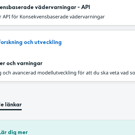
ensbaserade vädervarningar - API
r API för Konsekvensbaserade vädervarningar
Forskning och utveckling
er och varningar
 och avancerad modellutveckling för att du ska veta vad s
e länkar
Lär dig mer