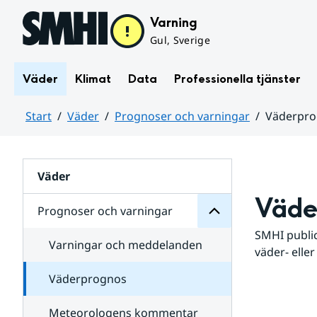
Hoppa till sidans innehåll
Varning
Gul, Sverige
Väder
Klimat
Data
Professionella tjänster
Start
Väder
Prognoser och varningar
Väderpr
varningar
och
Huvudinnehåll
Prognoser
för
Undersidor
Väder
Väde
Prognoser och varningar
SMHI public
Varningar och meddelanden
väder- eller
Väderprognos
Meteorologens kommentar