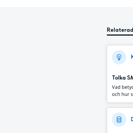
Relaterad
Tolka S
Vad bety
och hur s