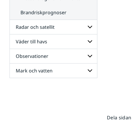
Brandriskprognoser
Radar och satellit
Väder till havs
Undersidor
för
Radar
Observationer
Undersidor
och
för
satellit
Väder
Mark och vatten
Undersidor
till
för
havs
Observationer
Undersidor
för
Mark
och
vatten
Dela sidan