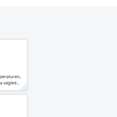
peraturen,
 vägled...