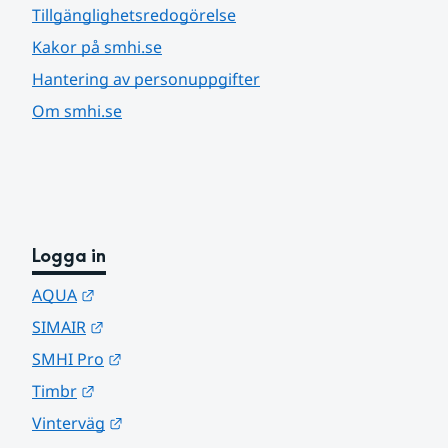
Tillgänglighetsredogörelse
Kakor på smhi.se
Hantering av personuppgifter
Om smhi.se
Logga in
Länk till annan webbplats.
AQUA
Länk till annan webbplats.
SIMAIR
Länk till annan webbplats.
SMHI Pro
Länk till annan webbplats.
Timbr
Länk till annan webbplats.
Vinterväg