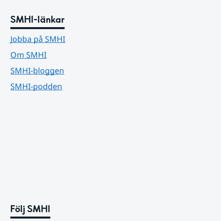
SMHI-länkar
Jobba på SMHI
Om SMHI
SMHI-bloggen
SMHI-podden
Följ SMHI