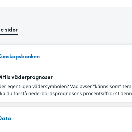
e sidor
Kunskapsbanken
MHIs väderprognoser
der egentligen vädersymbolen? Vad avser ”känns som”-tem
ka du förstå nederbördsprognosens procentsiffror? I denna
Data