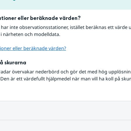
tioner eller beräknade värden?
r har inte observationsstationer, istället beräknas ett värde u
 i närheten och modelldata.
ioner eller beräknade värden?
på skurarna
radar övervakar nederbörd och gör det med hög upplösning 
Den är ett värdefullt hjälpmedel när man vill ha koll på sku