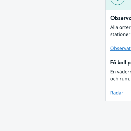
Observa
Alla orte
stationer
Observat
Få koll 
En väder
och rum. 
Radar