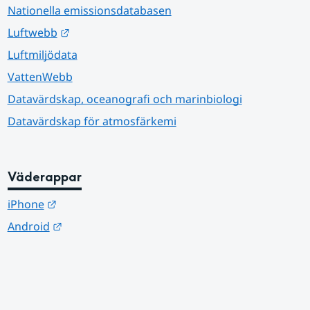
Nationella emissionsdatabasen
Länk till annan webbplats.
Luftwebb
Luftmiljödata
VattenWebb
Datavärdskap, oceanografi och marinbiologi
Datavärdskap för atmosfärkemi
Väderappar
Länk till annan webbplats.
iPhone
Länk till annan webbplats.
Android