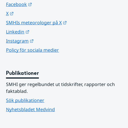
Länk till annan webbplats.
Facebook
Länk till annan webbplats.
X
Länk till annan webbplats.
SMHIs meteorologer på X
Länk till annan webbplats.
Linkedin
Länk till annan webbplats.
Instagram
Policy för sociala medier
Publikationer
SMHI ger regelbundet ut tidskrifter, rapporter och 
faktablad.
Sök publikationer
Nyhetsbladet Medvind