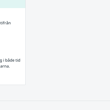
tifrån 
i både tid 
rarna.