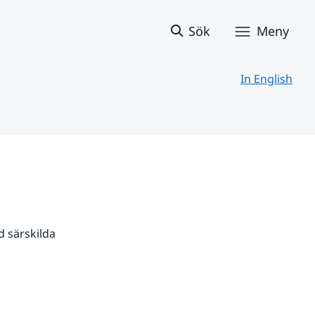
Sök
Meny
In English
 särskilda 