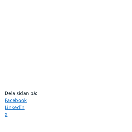
Dela sidan på
:
Dela sidan på
Facebook
Dela sidan på
LinkedIn
Dela sidan på
X