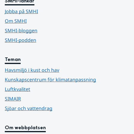
SMHI-länkar
Jobba på SMHI
Om SMHI
SMHI-bloggen
SMHI-podden
Teman
Havsmiljö i kust och hav
Kunskapscentrum för klimatanpassning
Luftkvalitet
SIMAIR
Sjöar och vattendrag
Om webbplatsen