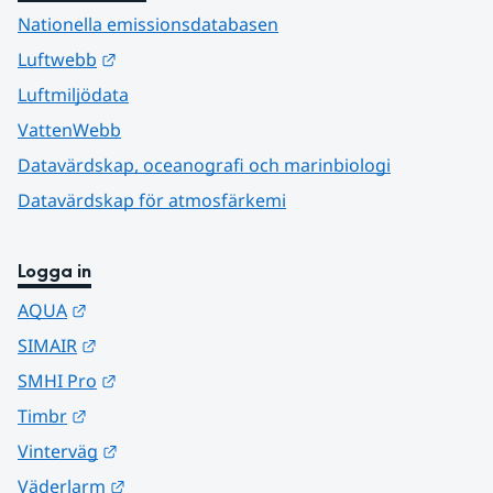
Nationella emissionsdatabasen
Länk till annan webbplats.
Luftwebb
Luftmiljödata
VattenWebb
Datavärdskap, oceanografi och marinbiologi
Datavärdskap för atmosfärkemi
Logga in
Länk till annan webbplats.
AQUA
Länk till annan webbplats.
SIMAIR
Länk till annan webbplats.
SMHI Pro
Länk till annan webbplats.
Timbr
Länk till annan webbplats.
Vinterväg
Länk till annan webbplats.
Väderlarm