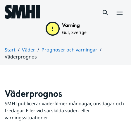
Hoppa till sidans innehåll
Meny
Varning
Gul, Sverige
Start
Väder
Prognoser och varningar
Väderprognos
Huvudinnehåll
Väderprognos
SMHI publicerar väderfilmer måndagar, onsdagar och 
fredagar. Eller vid särskilda väder- eller 
varningssituationer.