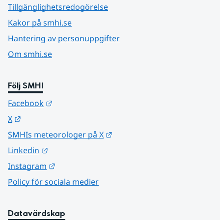
Tillgänglighetsredogörelse
Kakor på smhi.se
Hantering av personuppgifter
Om smhi.se
Följ SMHI
Länk till annan webbplats.
Facebook
Länk till annan webbplats.
X
Länk till annan webbplats.
SMHIs meteorologer på X
Länk till annan webbplats.
Linkedin
Länk till annan webbplats.
Instagram
Policy för sociala medier
Datavärdskap