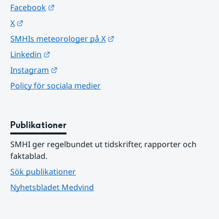
Länk till annan webbplats.
Facebook
Länk till annan webbplats.
X
Länk till annan webbplats.
SMHIs meteorologer på X
Länk till annan webbplats.
Linkedin
Länk till annan webbplats.
Instagram
Policy för sociala medier
Publikationer
SMHI ger regelbundet ut tidskrifter, rapporter och 
faktablad.
Sök publikationer
Nyhetsbladet Medvind