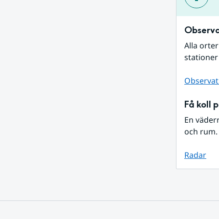
Observa
Alla orte
stationer
Observat
Få koll 
En väder
och rum. 
Radar