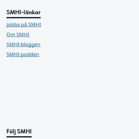
SMHI-länkar
Jobba på SMHI
Om SMHI
SMHI-bloggen
SMHI-podden
Följ SMHI