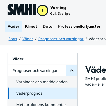
Hoppa till sidans innehåll
Varning
Gul, Sverige
Väder
Klimat
Data
Professionella tjänster
Start
Väder
Prognoser och varningar
Väderpr
varningar
och
Huvudinnehåll
Prognoser
för
Undersidor
Väder
Väde
Prognoser och varningar
SMHI public
Varningar och meddelanden
väder- eller
Väderprognos
Meteorologens kommentar