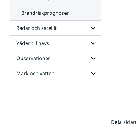
Brandriskprognoser
Radar och satellit
Väder till havs
Undersidor
för
Radar
Observationer
Undersidor
och
för
satellit
Väder
Mark och vatten
Undersidor
till
för
havs
Observationer
Undersidor
för
Mark
och
vatten
Dela sidan