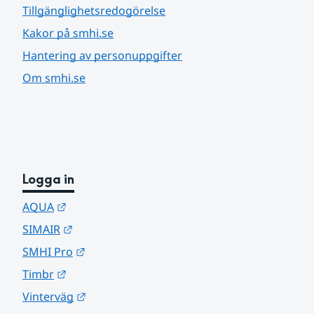
Tillgänglighetsredogörelse
Kakor på smhi.se
Hantering av personuppgifter
Om smhi.se
Logga in
Länk till annan webbplats.
AQUA
Länk till annan webbplats.
SIMAIR
Länk till annan webbplats.
SMHI Pro
Länk till annan webbplats.
Timbr
Länk till annan webbplats.
Vinterväg