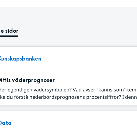
e sidor
Kunskapsbanken
MHIs väderprognoser
der egentligen vädersymbolen? Vad avser ”känns som”-tem
ka du förstå nederbördsprognosens procentsiffror? I denna
Data