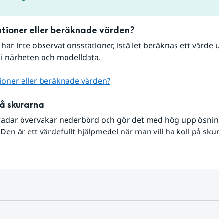
tioner eller beräknade värden?
r har inte observationsstationer, istället beräknas ett värde u
 i närheten och modelldata.
ioner eller beräknade värden?
på skurarna
radar övervakar nederbörd och gör det med hög upplösning 
Den är ett värdefullt hjälpmedel när man vill ha koll på sku