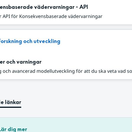
ensbaserade vädervarningar - API
r API för Konsekvensbaserade vädervarningar
Forskning och utveckling
er och varningar
 och avancerad modellutveckling för att du ska veta vad s
e länkar
Lär dig mer