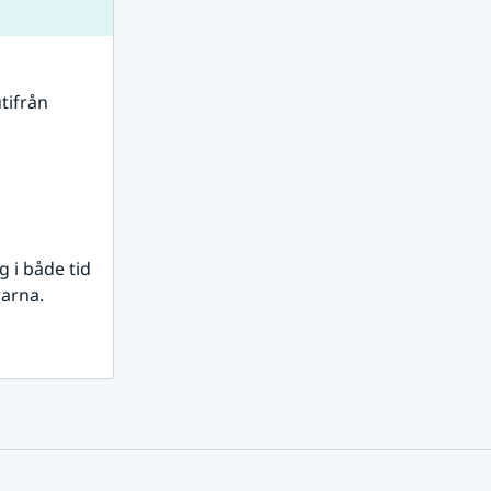
tifrån 
i både tid 
rarna.