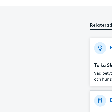
Relaterad
Tolka S
Vad bety
och hur s