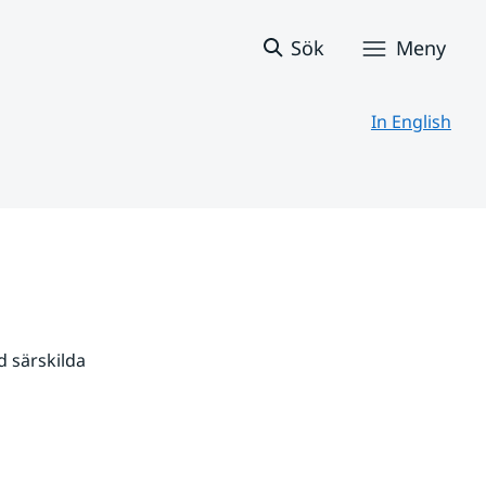
Sök
Meny
In English
 särskilda 