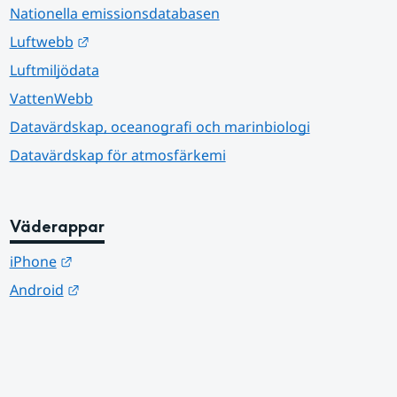
Nationella emissionsdatabasen
Länk till annan webbplats.
Luftwebb
Luftmiljödata
VattenWebb
Datavärdskap, oceanografi och marinbiologi
Datavärdskap för atmosfärkemi
Väderappar
Länk till annan webbplats.
iPhone
Länk till annan webbplats.
Android