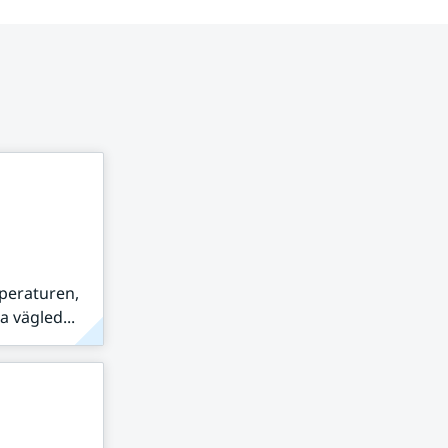
peraturen,
 vägled...